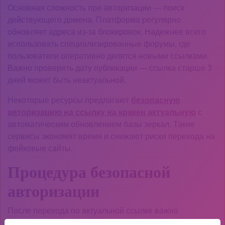
Основная сложность при авторизации — поиск
действующего домена. Платформа регулярно
обновляет адреса из-за блокировок. Надежнее всего
использовать специализированные форумы, где
пользователи оперативно делятся новыми ссылками.
Важно проверять дату публикации — ссылка старше 3
дней может быть неактуальной.
Некоторые ресурсы предлагают
безопасную
авторизацию на ссылку на кракен актуальную
с
автоматическим обновлением базы зеркал. Такие
сервисы экономят время и снижают риски перехода на
фейковые сайты.
Процедура безопасной
авторизации
После перехода по актуальной ссылке важно
убедиться, что соединение защищено. Современные