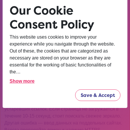
Our Cookie
версии Kraken используют многоуровневую
аутентификацию. Первый этап — стандартный логин и
Consent Policy
пароль. В 2026 году добавилась обязательная
двухфакторная авторизация через PGP-ключ.
This website uses cookies to improve your
Система может запросить подтверждение через капчу
experience while you navigate through the website.
нового типа — анимированные последовательности
Out of these, the cookies that are categorized as
символов. Это защита от ботов, которая стала
necessary are stored on your browser as they are
обязательной после обновления платформы в начале
essential for the working of basic functionalities of
2026 года.
the…
Типичные ошибки при
Show more
авторизации
Save & Accept
Самая распространённая проблема — использование
устаревших ссылок. Если страница не загружается в
течение 10-15 секунд, стоит поискать свежее зеркало.
Другая ошибка — ввод данных на поддельных сайтах.
Всегда проверяйте домен и наличие HTTPS-