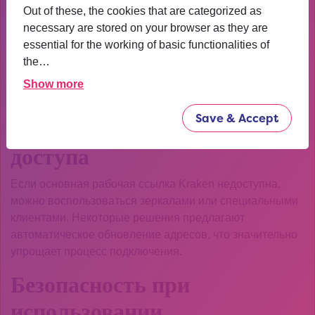
безопасности и доменные имена. Официальные
Out of these, the cookies that are categorized as
ресурсы используют специальные протоколы защиты
necessary are stored on your browser as they are
данных.
essential for the working of basic functionalities of
the…
Техническую документацию по проверке подлинности
можно найти на
synthix.codfusion.net
, где собраны
Show more
актуальные стандарты безопасности.
Save & Accept
Альтернативные методы
доступа
Если основная рабочая ссылка Kraken недоступна,
можно воспользоваться зеркалами или специальными
клиентами. Некоторые решения предлагают
автоматическое обновление адресов, что значительно
упрощает процесс подключения.
Безопасность при
использовании