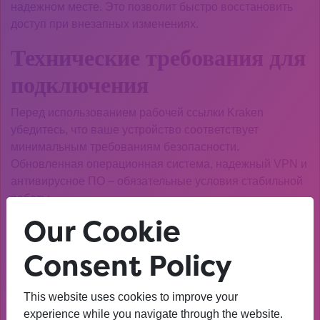
надежном месте. Это позволит быстро восстановить
доступ при внезапных изменениях.
Технические требования для
подключения
Перед использованием рабочей ссылки Kraken
убедитесь, что ваше устройство соответствует
минимальным требованиям безопасности.
Обновленная операционная система, надежный VPN и
антивирусное ПО – обязательные условия стабильной
работы.
Our Cookie
Проверка подлинности
ссылок
Consent Policy
Мошенники часто создают фишинговые копии
This website uses cookies to improve your
популярных ресурсов. Всегда проверяйте сертификаты
experience while you navigate through the website.