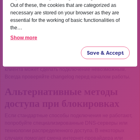
использованием устаревших клиентов, неправильными
Out of these, the cookies that are categorized as
настройками сети или выбором ненадежных
necessary are stored on your browser as they are
посредников. Некоторые пользователи пытаются войти
essential for the working of basic functionalities of
через кэшированные страницы, что часто приводит к
the…
ошибкам аутентификации.
Show more
Еще одна ошибка — игнорирование обновлений
Save & Accept
безопасности. Разработчики kraken at регулярно
выпускают патчи, и отсутствие последней версии
клиента может сделать подключение невозможным.
Всегда проверяйте changelog перед началом работы.
Альтернативные методы
доступа при блокировках
Если стандартные способы подключения не работают,
попробуйте специализированные DNS-серверы или
технологии распределенного доступа. В некоторых
случаях помогает смена интернет-провайдера или