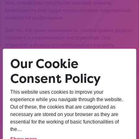
того, платформа предлагает высокий уровень
безопасности благодаря использованию современных
технологий шифрования.
Для тех, кто ценит анонимность, ссылка кракен даркнет
становится незаменимым инструментом. Она
позволяет избежать отслеживания и сохранить
конфиденциальность всех операций.
Our Cookie
Как обеспечить
Consent Policy
безопасность при
использовании ссылки
This website uses cookies to improve your
кракен даркнет?
experience while you navigate through the website.
Out of these, the cookies that are categorized as
necessary are stored on your browser as they are
Безопасность — это ключевой аспект при работе с
essential for the working of basic functionalities of
кракен даркнет. Перед тем как перейти на платформу,
the…
убедитесь, что вы используете VPN или Tor для защиты
своего IP-адреса. Это поможет избежать отслеживания