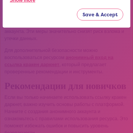
Show more
и сохранить анонимность.
Save & Accept
Также рекомендуется использовать двухфакторную
аутентификацию и сложные пароли для защиты
аккаунта. Эти меры значительно снизят риск взлома и
утечки данных.
Для дополнительной безопасности можно
воспользоваться ресурсом
анонимный вход на
ссылка кракен даркнет
, который предлагает
проверенные рекомендации и инструменты.
Рекомендации для новичков
Если вы только начинаете использовать ссылку кракен
даркнет, важно изучить основы работы с платформой.
Начните с создания анонимного аккаунта и
ознакомьтесь с правилами использования ресурса. Это
поможет избежать ошибок и повысить уровень
безопасности.