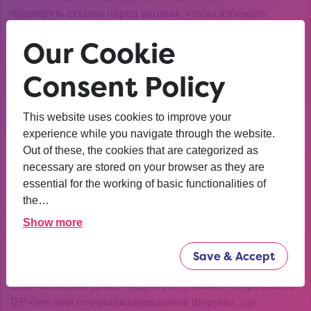
проверять ссылки перед входом, чтобы избежать
фишинговых сайтов.
Our Cookie
Как проверить безопасность
Consent Policy
ссылки
Перед тем как зайти на Kraken, убедитесь, что ссылка
This website uses cookies to improve your
ведет на настоящий маркетплейс. Обратите внимание
experience while you navigate through the website.
на наличие HTTPS, двухфакторной аутентификации и
Out of these, the cookies that are categorized as
PGP-ключей. Мошенники часто создают копии сайтов с
necessary are stored on your browser as they are
похожими доменами, поэтому всегда сверяйте адрес с
essential for the working of basic functionalities of
проверенными источниками.
the…
Show more
Альтернативные методы
входа
Save & Accept
Если основной домен недоступен, можно попробовать
I2P-сеть или специализированные форумы, где