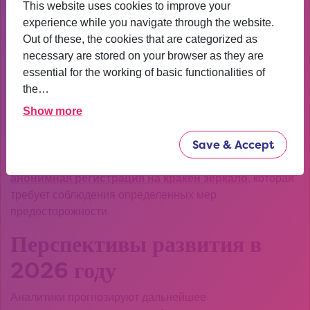
This website uses cookies to improve your
Технологии анонимного
experience while you navigate through the website.
Out of these, the cookies that are categorized as
доступа
necessary are stored on your browser as they are
essential for the working of basic functionalities of
Современные технологии позволяют обеспечить
the…
полную конфиденциальность при работе с
Show more
платформой. Особое внимание стоит уделить
настройкам браузера Tor и использованию VPN.
Save & Accept
Для многих пользователей важным этапом становится
анонимная регистрация на кракен зеркало
, которая
требует соблюдения определенных мер
предосторожности.
Перспективы развития в
2026 году
Аналитики прогнозируют дальнейшее