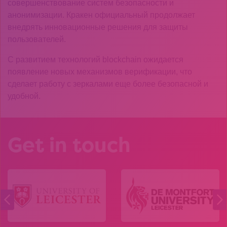
совершенствование систем безопасности и
анонимизации. Кракен официальный продолжает
внедрять инновационные решения для защиты
пользователей.
С развитием технологий blockchain ожидается
появление новых механизмов верификации, что
сделает работу с зеркалами еще более безопасной и
удобной.
Get in touch