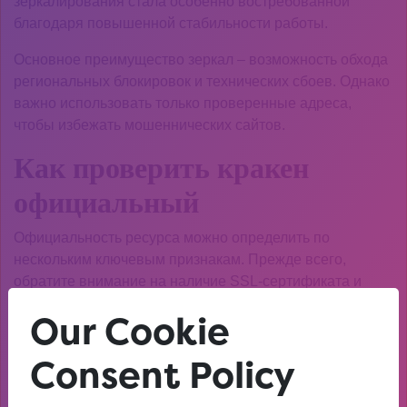
зеркалирования стала особенно востребованной
благодаря повышенной стабильности работы.
Основное преимущество зеркал – возможность обхода
региональных блокировок и технических сбоев. Однако
важно использовать только проверенные адреса,
чтобы избежать мошеннических сайтов.
Как проверить кракен
официальный
Официальность ресурса можно определить по
нескольким ключевым признакам. Прежде всего,
обратите внимание на наличие SSL-сертификата и
корректную работу системы escrow.
Our Cookie
Дополнительную информацию о безопасности можно
Consent Policy
найти на
https://taquerialamichoacanawa.com
, где
собраны актуальные рекомендации по проверке
ресурсов.