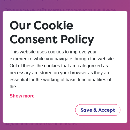
Официальный сайт всегда использует защищённое
соединение, а его адрес соответствует заявленному
Our Cookie
домену. Если сомневаетесь, лучше уточнить
информацию в проверенных сообществах или
Consent Policy
технической поддержке.
Ошибки при авторизации
This website uses cookies to improve your
experience while you navigate through the website.
Ещё одна распространённая проблема — сбои при
Out of these, the cookies that are categorized as
входе в аккаунт. Они могут быть связаны с неверным
necessary are stored on your browser as they are
логином или паролем, а также с блокировкой учётной
essential for the working of basic functionalities of
записи. В таком случае рекомендуется восстановить
the…
доступ через официальную процедуру.
Show more
Если система сообщает о подозрительной активности,
Save & Accept
проверьте, не был ли ваш аккаунт взломан.
Используйте сложные пароли и регулярно обновляйте
их для повышения безопасности.