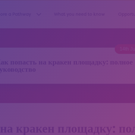
lore a Pathway
What you need to know
Opportu
Show submenu for “Explore a Pathway”
14th J
ак попасть на кракен площадку: полное
уководство
 на кракен площадку: по