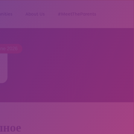
nities
About Us
#MeetTheParents
une 2026
лное