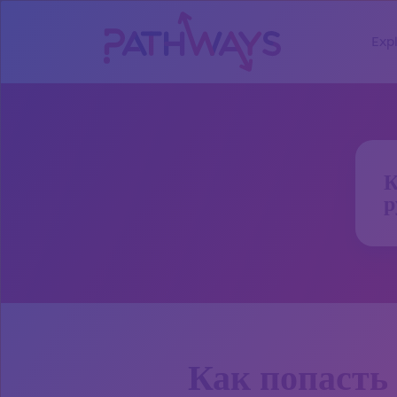
Exp
К
р
Как попасть