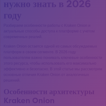
нужно знать в 2026
году
Разбираем особенности работы с Kraken Onion и
актуальные способы доступа к платформе с учетом
современных реалий.
Kraken Onion остается одной из самых обсуждаемых
платформ в своем сегменте. В 2026 году
пользователям важно понимать ключевые особенности
этого ресурса, чтобы использовать его максимально
эффективно и безопасно. В этой статье мы рассмотрим
основные отличия Kraken Onion от аналогичных
решений.
Особенности архитектуры
Kraken Onion