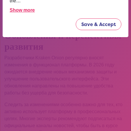
Некоторые пользователи предпочитают работать через
the…
https://krkn-zerkalo.shop
, где можно найти актуальную
Show more
информацию о текущем статусе платформы. Такой
подход помогает избежать проблем с доступом.
Save & Accept
Обновления и перспективы
развития
Разработчики Kraken Onion регулярно вносят
изменения в функционал платформы. В 2026 году
ожидается внедрение новых механизмов защиты и
улучшение пользовательского интерфейса. Эти
обновления направлены на повышение удобства
работы без ущерба для безопасности.
Следить за изменениями особенно важно для тех, кто
активно использует платформу в профессиональных
целях. Многие эксперты рекомендуют подписаться на
официальные каналы новостей, чтобы быть в курсе