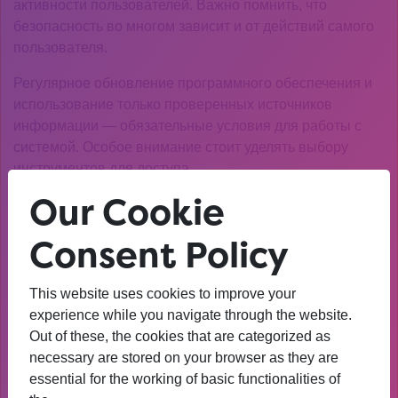
активности пользователей. Важно помнить, что
безопасность во многом зависит и от действий самого
пользователя.
Регулярное обновление программного обеспечения и
использование только проверенных источников
информации — обязательные условия для работы с
системой. Особое внимание стоит уделять выбору
инструментов для доступа.
Our Cookie
Актуальные способы
подключения
Consent Policy
В 2026 году появились новые методы подключения к
This website uses cookies to improve your
Kraken Onion. Среди них — использование
experience while you navigate through the website.
специализированных шлюзов и прокси-серверов. Эти
Out of these, the cookies that are categorized as
решения позволяют обходить возможные ограничения
necessary are stored on your browser as they are
и поддерживать стабильное соединение.
essential for the working of basic functionalities of