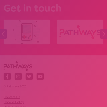
Get in touch
© Pathways 2026
Contact Us
Cookie Policy
Data & Privacy