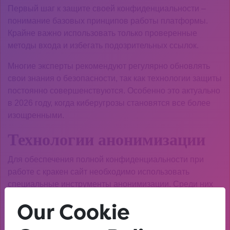
Первый шаг к защите своей конфиденциальности –
понимание базовых принципов работы платформы.
Крайне важно использовать только проверенные
методы входа и избегать подозрительных ссылок.
Многие эксперты рекомендуют регулярно обновлять
свои знания о безопасности, так как технологии защиты
постоянно совершенствуются. Особенно это актуально
в 2026 году, когда киберугрозы становятся все более
изощренными.
Технологии анонимизации
Для обеспечения полной конфиденциальности при
работе с кракен сайт необходимо использовать
специальные инструменты анонимизации. Среди них
можно выделить VPN-сервисы и технологии
Our Cookie
шифрования трафика.
узнать больше о кракен сайт
и современных методах