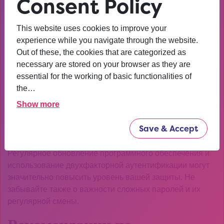
Consent Policy
защиты можно из специализированных источников.
Это поможет вам оставаться в безопасности при
This website uses cookies to improve your
любых операциях.
experience while you navigate through the website.
Актуальные угрозы и
Out of these, the cookies that are categorized as
necessary are stored on your browser as they are
защита от них
essential for the working of basic functionalities of
the…
В 2026 году пользователи сталкиваются с новыми
Show more
видами кибератак. Фишинг, вредоносное ПО и утечки
данных – вот основные риски, о которых следует знать
Save & Accept
при работе с кракен сайт.
Регулярное обновление программного обеспечения и
использование двухфакторной аутентификации могут
значительно повысить уровень вашей защиты. Не
забывайте также о важности сложных паролей и их
регулярной смены.