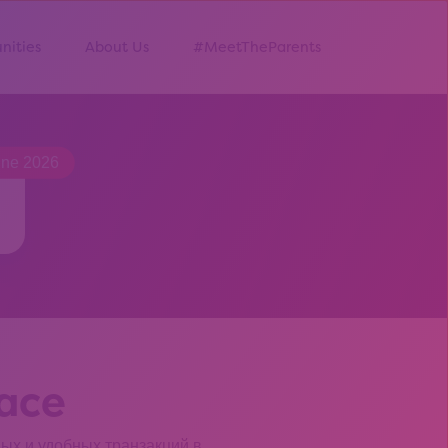
nities
About Us
#MeetTheParents
une 2026
lace
ных и удобных транзакций в