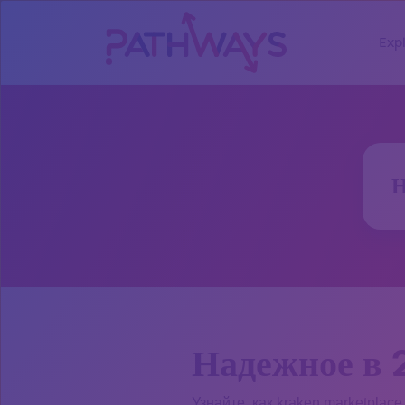
Exp
Н
Надежное в 
Узнайте, как kraken marketpla