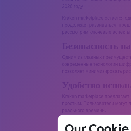
2026 году.
Kraken marketplace остается о
продолжает развиваться, пред
рассмотрим ключевые аспекты 
Безопасность н
Одним из главных преимуществ
современные технологии шифр
позволяет минимизировать риск
Удобство испол
Kraken marketplace предлагает
простым. Пользователи могут л
реального времени.
Для получения дополнительно
Our Cookie
актуальными обзорами.