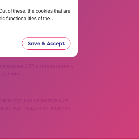
t of these, the cookies that are
ic functionalities of the…
ользовательский опыт. Среди
новых платежных методов. Эти
Save & Accept
 доступна 24/7 и готова помочь
 доверия.
огии и улучшая существующие
оторые ищут надежное решение