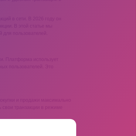
ций в сети. В 2026 году он
ции. В этой статье мы
 для пользователей.
ти. Платформа использует
ых пользователей. Это
покупки и продажи максимально
ь свои транзакции в режиме
r.com
и ознакомьтесь с