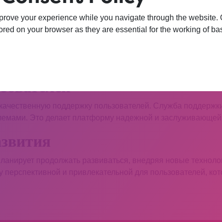
в 2026 году
prove your experience while you navigate through the website. Ou
red on your browser as they are essential for the working of bas
e представил несколько новых функций, которые улучшили п
и поиска, улучшенная система уведомлений и поддержка 
 еще более удобной и функциональной.
зователей
 качественную поддержку пользователей. Служба поддержки
лемами. Это делает платформу надежной и заслуживающей
азвития
 планирует продолжать развиваться, внедряя новые технол
у перспективной и привлекательной для пользователей, к