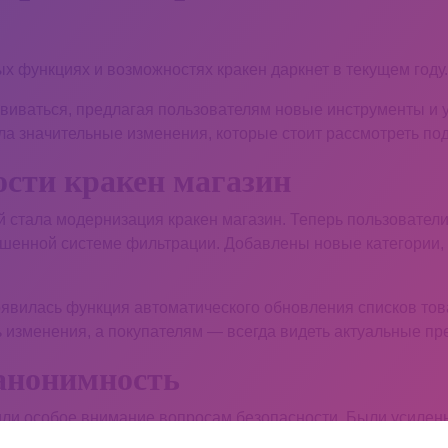
х функциях и возможностях кракен даркнет в текущем году.
звиваться, предлагая пользователям новые инструменты и 
ла значительные изменения, которые стоит рассмотреть по
сти кракен магазин
 стала модернизация кракен магазин. Теперь пользователи
шенной системе фильтрации. Добавлены новые категории, 
появилась функция автоматического обновления списков тов
 изменения, а покупателям — всегда видеть актуальные пр
 анонимность
лили особое внимание вопросам безопасности. Были усиле
даркнет ещё более защищённым. Теперь все транзакции пр