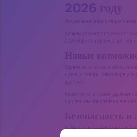
2026 году
Актуальная информация о новы
Кракен даркнет продолжает ра
2026 году платформа претерпе
Новые возможно
Одним из ключевых обновлений
нужные товары благодаря улуч
удобнее.
Кроме того, в кракен даркнет 
продавцам оперативно вносить
Безопасность и
В 2026 году разработчики уде
делает использование кракен 