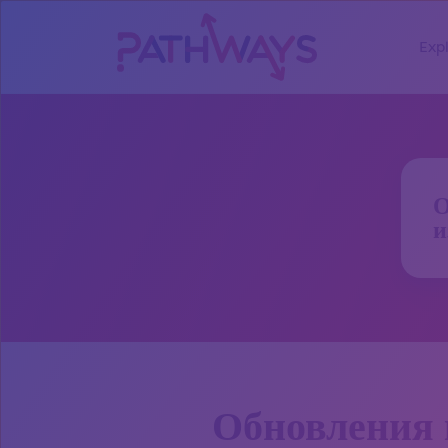
Exp
О
и
Обновления 