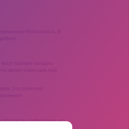
улучшенную безопасность. В
дробнее.
 могут быстрее находить
что делает навигацию ещё
аров. Это позволяет
едложения.
ны протоколы шифрования, что
оходят дополнительную