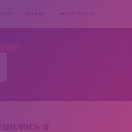
nities
About Us
#MeetTheParents
une 2026
енилось в