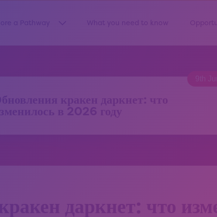
lore a Pathway
What you need to know
Opportu
Show submenu for “Explore a Pathway”
9th J
бновления кракен даркнет: что
зменилось в 2026 году
кракен даркнет: что изм