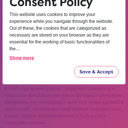
Consent Policy
даркнет?
This website uses cookies to improve your
Для начала работы с кракен даркнет необходимо
experience while you navigate through the website.
установить специальное программное обеспечение и
Out of these, the cookies that are categorized as
настроить его в соответствии с рекомендациями. Это
necessary are stored on your browser as they are
может показаться сложным, но на самом деле процесс
essential for the working of basic functionalities of
достаточно прост, если следовать инструкциям. Более
the…
подробную информацию можно найти на
indiraviloria.com
, где собраны полезные советы и
Show more
руководства.
Save & Accept
Будущее кракен даркнет
В 2026 году кракен даркнет продолжит развиваться,
предлагая пользователям новые функции и улучшения.
Ожидается, что платформа станет еще более удобной и
безопасной, что привлечет ещё больше пользователей.
Важно следить за обновлениями и быть в курсе
последних новинок.