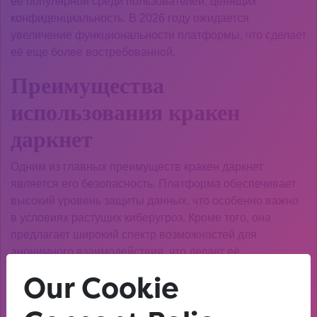
её популярной среди пользователей, ценящих
конфиденциальность. В 2026 году ожидается
увеличение функциональности платформы, что сделает
её еще более востребованной.
Преимущества
использования кракен
даркнет
Одним из главных преимуществ кракен даркнет
является его безопасность. Платформа обеспечивает
высокий уровень защиты данных, что особенно важно
в условиях растущих киберугроз. Кроме того, она
предлагает широкий спектр возможностей для
анонимного взаимодействия, что делает её
привлекательной для различных групп пользователей.
Our Cookie
Как начать работу с кракен