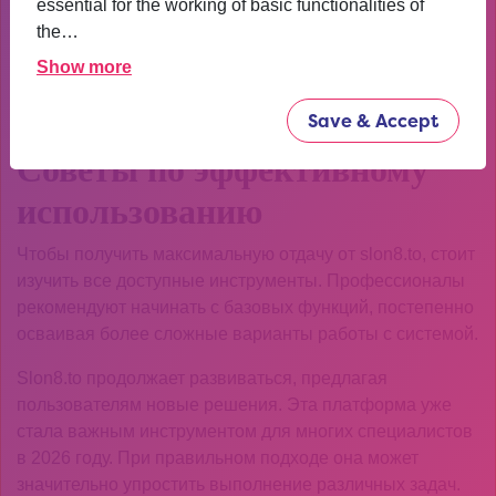
essential for the working of basic functionalities of
совершенствование функционала slon8.to. В
the…
ближайшие годы ожидается внедрение новых
технологий, которые сделают работу с платформой
Show more
еще удобнее. Это открывает дополнительные
возможности для пользователей.
Save & Accept
Советы по эффективному
использованию
Чтобы получить максимальную отдачу от slon8.to, стоит
изучить все доступные инструменты. Профессионалы
рекомендуют начинать с базовых функций, постепенно
осваивая более сложные варианты работы с системой.
Slon8.to продолжает развиваться, предлагая
пользователям новые решения. Эта платформа уже
стала важным инструментом для многих специалистов
в 2026 году. При правильном подходе она может
значительно упростить выполнение различных задач.