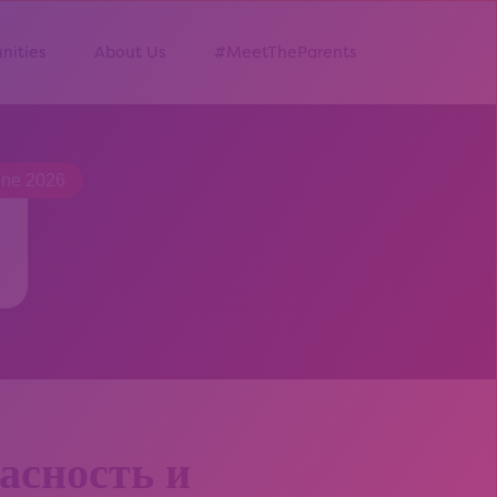
nities
About Us
#MeetTheParents
une 2026
асность и