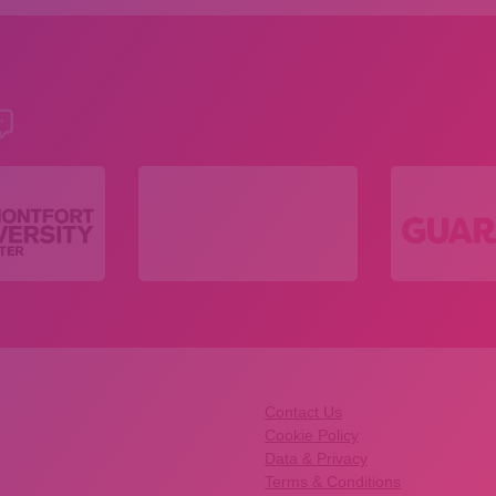
Contact Us
Cookie Policy
Data & Privacy
Terms & Conditions