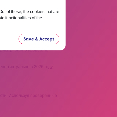
ных сетей без дополнительной
t of these, the cookies that are
ic functionalities of the…
лючения. Это поможет избежать
Save & Accept
апример, важно проверять
нно актуально в 2026 году,
ости. Используя проверенные