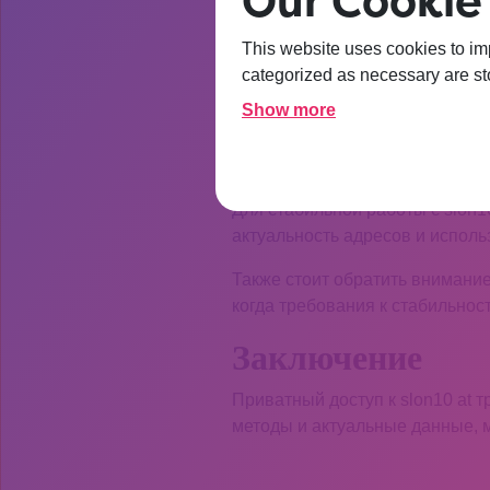
Our Cookie
важно использовать только про
защиты.
This website uses cookies to im
categorized as necessary are sto
Кроме того, рекомендуется ре
Show more
блокировок и других неожидан
Рекомендации п
Для стабильной работы с slon1
актуальность адресов и исполь
Также стоит обратить внимание 
когда требования к стабильнос
Заключение
Приватный доступ к slon10 at 
методы и актуальные данные, 