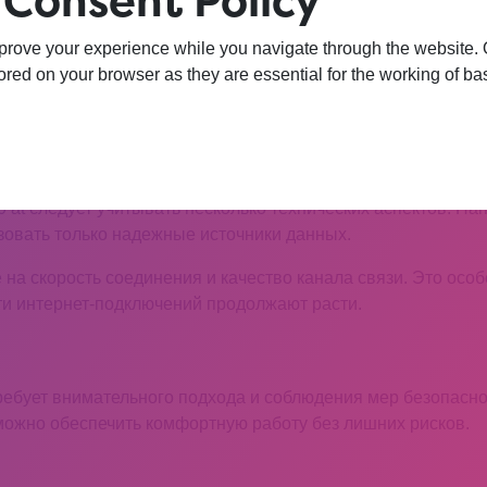
 Consent Policy
веренные методы входа. Во-вторых, стоит избегать публич
prove your experience while you navigate through the website. Ou
red on your browser as they are essential for the working of bas
гулярно обновлять информацию о доступных способах подк
ных проблем.
о настройке
0 at следует учитывать несколько технических аспектов. Н
зовать только надежные источники данных.
на скорость соединения и качество канала связи. Это особе
ти интернет-подключений продолжают расти.
требует внимательного подхода и соблюдения мер безопасн
можно обеспечить комфортную работу без лишних рисков.