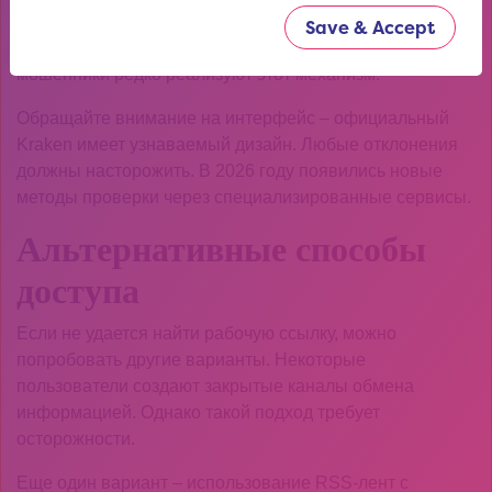
первых, можно сверить PGP-ключ площадки. Во-
Save & Accept
вторых, стоит проверить наличие системы escrow –
мошенники редко реализуют этот механизм.
Обращайте внимание на интерфейс – официальный
Kraken имеет узнаваемый дизайн. Любые отклонения
должны насторожить. В 2026 году появились новые
методы проверки через специализированные сервисы.
Альтернативные способы
доступа
Если не удается найти рабочую ссылку, можно
попробовать другие варианты. Некоторые
пользователи создают закрытые каналы обмена
информацией. Однако такой подход требует
осторожности.
Еще один вариант – использование RSS-лент с