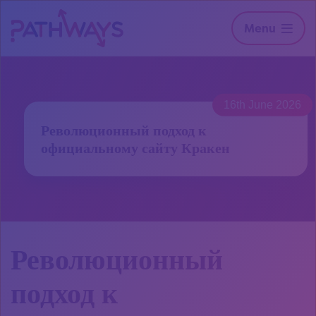
Menu
16th June 2026
Революционный подход к
официальному сайту Кракен
Революционный
подход к