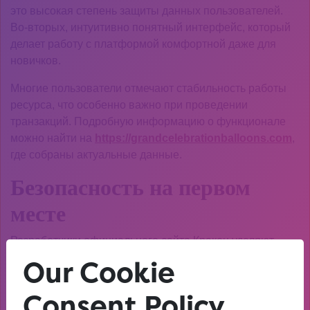
это высокая степень защиты данных пользователей.
Во-вторых, интуитивно понятный интерфейс, который
делает работу с платформой комфортной даже для
новичков.
Многие пользователи отмечают стабильность работы
ресурса, что особенно важно при проведении
транзакций. Подробную информацию о функционале
можно найти на
https://grandcelebrationballoons.com
,
где собраны актуальные данные.
Безопасность на первом
месте
Разработчики официального сайта Кракен уделяют
особое внимание вопросам кибербезопасности. В 2026
Our Cookie
году были внедрены новые протоколы шифрования,
значительно повышающие защиту пользовательских
Consent Policy
данных.