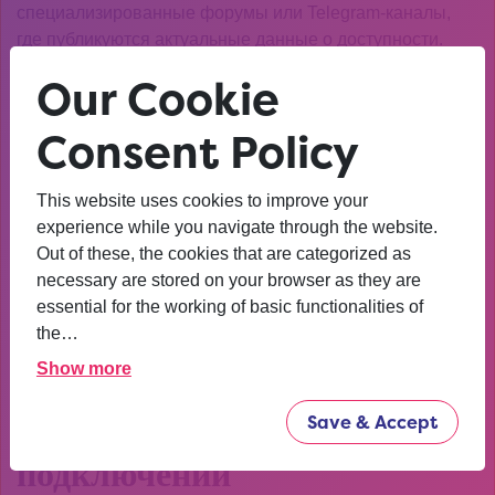
специализированные форумы или Telegram-каналы,
где публикуются актуальные данные о доступности.
Альтернативные способы
Our Cookie
доступа
Consent Policy
Если основной адрес не работает, попробуйте найти
This website uses cookies to improve your
зеркала Kraken darknet. Они часто появляются в
experience while you navigate through the website.
тематических сообществах и обновляются регулярно.
Out of these, the cookies that are categorized as
Важно использовать только проверенные источники,
necessary are stored on your browser as they are
чтобы избежать мошенничества.
essential for the working of basic functionalities of
Еще один вариант — VPN в сочетании с Tor. Это
the…
повышает уровень анонимности и может помочь
Show more
обойти ограничения.
Безопасность при
Save & Accept
подключении