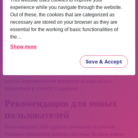
внимание стоит уделить инструментам аналитики,
experience while you navigate through the website.
доступным после авторизации.
Out of these, the cookies that are categorized as
necessary are stored on your browser as they are
Техническая поддержка и
essential for the working of basic functionalities of
обновления
the…
Show more
Регулярные обновления системы безопасности –
важная часть работы платформы. Разработчики
Save & Accept
постоянно улучшают функционал кракен офиц сайт,
добавляя новые возможности защиты данных. В
случае возникновения вопросов всегда можно
обратиться в службу поддержки.
Рекомендации для новых
пользователей
Начинающим стоит уделить внимание изучению
базовых принципов работы системы. Крайне важно