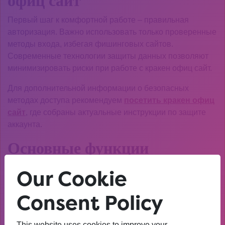
офиц сайт
Первый шаг к комфортной работе – правильная
авторизация. Важно использовать только проверенные
методы входа, избегая фишинговых сайтов.
Современные технологии защиты данных позволяют
минимизировать риски при работе с кракен офиц сайт.
Для дополнительной информации о безопасных
методах доступа рекомендуем
посетить кракен офиц
сайт
, где собраны актуальные инструкции по защите
аккаунта.
Основные функции
платформы
Our Cookie
Кракен офиц сайт предлагает широкий спектр
Consent Policy
возможностей для пользователей. От удобного
интерфейса до системы шифрования данных – все
продумано для максимального комфорта. Особое
This website uses cookies to improve your