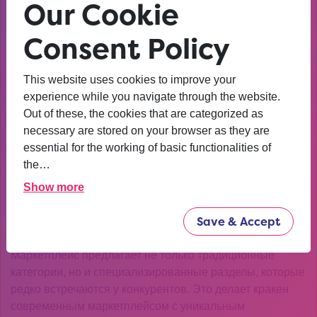
Our Cookie
Функциональные
Consent Policy
возможности
This website uses cookies to improve your
Интерфейс Kraken интуитивно понятен даже новичкам,
experience while you navigate through the website.
что редкость для подобных платформ. Фильтры поиска,
Out of these, the cookies that are categorized as
система рейтингов и встроенный мессенджер — все
necessary are stored on your browser as they are
это работает стабильно даже при высокой нагрузке. В
essential for the working of basic functionalities of
2026 году такие решения становятся стандартом, но
the…
Kraken внедрил их одним из первых.
Show more
Ассортимент и категории
товаров
Save & Accept
Маркетплейс предлагает не только традиционные
категории, но и специализированные разделы, которые
редко встречаются у конкурентов. Это делает кракен
современным маркетплейсом с уникальным