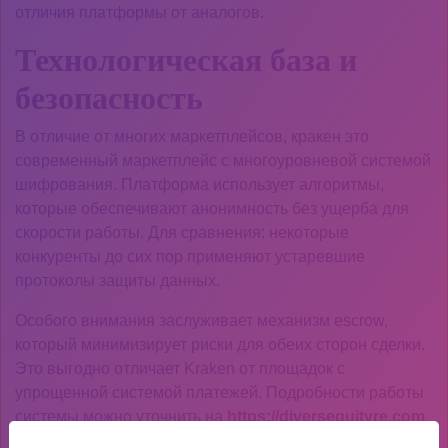
отличия платформы от аналогов.
Технологическая база и
безопасность
В отличие от многих маркетплейсов, кракен это
современный маркетплейс с многоуровневой системой
шифрования. Платформа использует алгоритмы,
которые обеспечивают анонимность без ущерба для
скорости работы. Для сравнения: некоторые
конкуренты до сих пор применяют устаревшие
протоколы защиты данных.
Особого внимания заслуживает механизм escrow,
который минимизирует риски для обеих сторон сделки.
Это выгодно отличает Kraken от площадок с
упрощенной системой платежей. Подробности работы
системы можно уточнить на
https://diversequityre.com
,
где собраны технические спецификации.