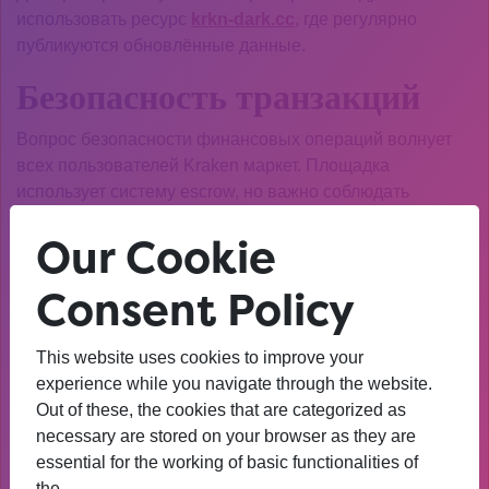
использовать ресурс
krkn-dark.cc
, где регулярно
публикуются обновлённые данные.
Безопасность транзакций
Вопрос безопасности финансовых операций волнует
всех пользователей Kraken маркет. Площадка
использует систему escrow, но важно соблюдать
дополнительные меры предосторожности.
Our Cookie
Всегда проверяйте рейтинг продавца и читайте отзывы
перед совершением сделки. Никогда не отключайте
Consent Policy
систему escrow, даже если продавец предлагает скидку.
Технические сбои
This website uses cookies to improve your
experience while you navigate through the website.
Как и любая онлайн-платформа, Kraken маркет может
Out of these, the cookies that are categorized as
испытывать технические проблемы. Чаще всего
necessary are stored on your browser as they are
пользователи сталкиваются с медленной работой
essential for the working of basic functionalities of
сайта или временной недоступностью.
the…