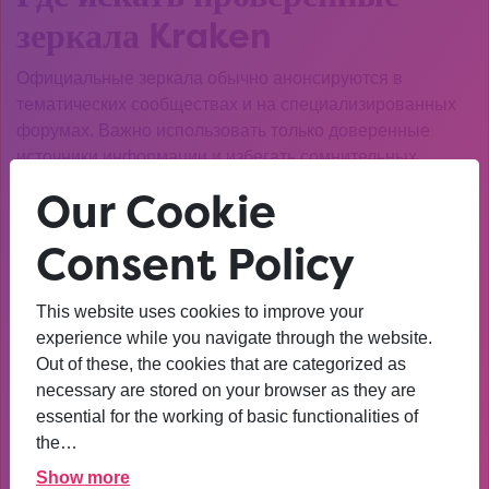
зеркала Kraken
Официальные зеркала обычно анонсируются в
тематических сообществах и на специализированных
форумах. Важно использовать только доверенные
источники информации и избегать сомнительных
рекомендаций в соцсетях. Некоторые пользователи
Our Cookie
создают собственные базы рабочих ссылок, но их
достоверность нужно тщательно проверять.
Consent Policy
Технические требования для
This website uses cookies to improve your
стабильного доступа
experience while you navigate through the website.
Out of these, the cookies that are categorized as
Для бесперебойной работы с платформой
necessary are stored on your browser as they are
рекомендуется использовать Tor Browser последней
essential for the working of basic functionalities of
версии и VPN-сервисы. Это не только обеспечит доступ
the…
к кракен актуальная ссылка, но и повысит уровень
анонимности. Также стоит регулярно очищать кэш
Show more