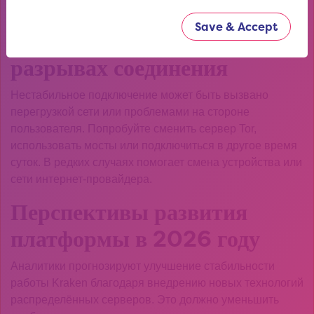
браузера и обновлять программное обеспечение.
Save & Accept
Что делать при частых
разрывах соединения
Нестабильное подключение может быть вызвано
перегрузкой сети или проблемами на стороне
пользователя. Попробуйте сменить сервер Tor,
использовать мосты или подключиться в другое время
суток. В редких случаях помогает смена устройства или
сети интернет-провайдера.
Перспективы развития
платформы в 2026 году
Аналитики прогнозируют улучшение стабильности
работы Kraken благодаря внедрению новых технологий
распределённых серверов. Это должно уменьшить