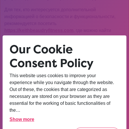
Для тех, кто интересуется дополнительной
информацией о безопасности и функциональности,
рекомендуется посетить
https://keithbeaudryfitness.com
, где можно найти
полезные советы и рекомендации.
Our Cookie
Сравнение кракен даркнет
Consent Policy
ссылки с другими
платформами
This website uses cookies to improve your
experience while you navigate through the website.
В сравнении с другими маркетплейсами кракен даркнет
Out of these, the cookies that are categorized as
ссылка выделяется своей простотой и надежностью.
necessary are stored on your browser as they are
Многие пользователи отмечают, что она менее
essential for the working of basic functionalities of
подвержена техническим сбоям и предлагает более
the…
удобный интерфейс. Это делает ее идеальным
выбором для тех, кто ценит стабильность и качество.
Show more