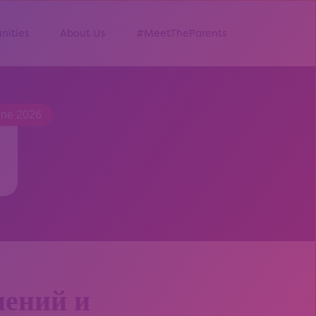
nities
About Us
#MeetTheParents
une 2026
нений и