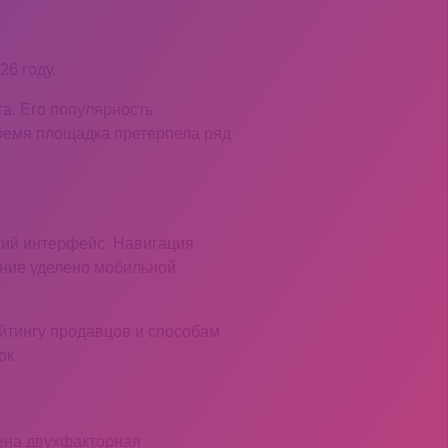
6 году.
а. Его популярность
ремя площадка претерпела ряд
кий интерфейс. Навигация
ание уделено мобильной
йтингу продавцов и способам
ок.
ена двухфакторная