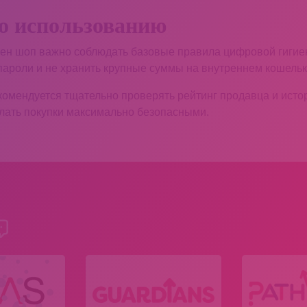
о использованию
кен шоп важно соблюдать базовые правила цифровой гигиен
 пароли и не хранить крупные суммы на внутреннем кошель
омендуется тщательно проверять рейтинг продавца и исто
лать покупки максимально безопасными.