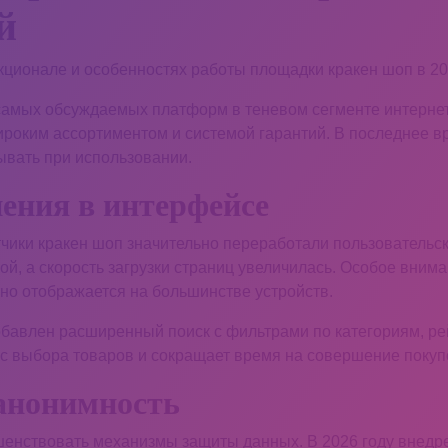
й
ционале и особенностях работы площадки кракен шоп в 202
 самых обсуждаемых платформ в теневом сегменте интернет
роким ассортиментом и системой гарантий. В последнее в
ывать при использовании.
ения в интерфейсе
чики кракен шоп значительно переработали пользовательс
ой, а скорость загрузки страниц увеличилась. Особое вним
тно отображается на большинстве устройств.
обавлен расширенный поиск с фильтрами по категориям, ре
сс выбора товаров и сокращает время на совершение покуп
 анонимность
енствовать механизмы защиты данных. В 2026 году внедр