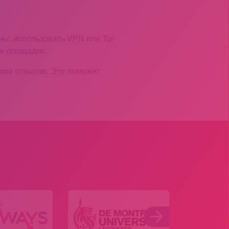
ы: использовать VPN или Tor-
ке площадки.
рию отзывов. Это поможет