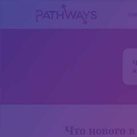
Exp
Ч
и
Что нового в