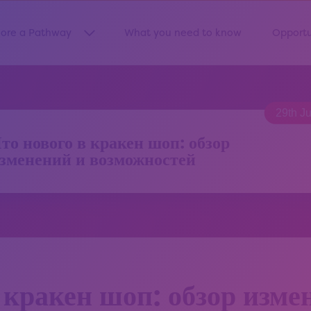
lore a Pathway
What you need to know
Opportu
Show submenu for “Explore a Pathway”
29th J
то нового в кракен шоп: обзор
зменений и возможностей
 кракен шоп: обзор изме