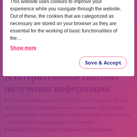
This website uses cookies to improve your
большинстве стран подобные действия преследуются
experience while you navigate through the website.
по закону, а попытки обойти блокировки могут привести
Out of these, the cookies that are categorized as
к дополнительным проблемам.
necessary are stored on your browser as they are
essential for the working of basic functionalities of
Кроме того, нет гарантии качества товаров или
the…
честности продавцов. Многие пользователи
сталкиваются с подделками, несоответствием
Show more
заявленным характеристикам или полным отсутствием
Save & Accept
доставки.
Альтернативные способы
получения информации
Если вам нужны данные о подобных ресурсах, лучше
обращаться к проверенным источникам. Некоторые
аналитические платформы предоставляют актуальную
статистику без необходимости прямого
взаимодействия с сомнительными площадками.