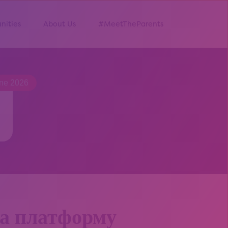
nities
About Us
#MeetTheParents
une 2026
на платформу