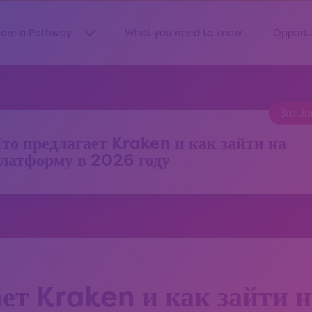
lore a Pathway
What you need to know
Opportu
Show submenu for “Explore a Pathway”
3rd J
то предлагает Kraken и как зайти на
латформу в 2026 году
ает Kraken и как зайти 