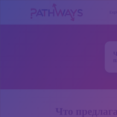
Exp
Ч
п
Что предлаг