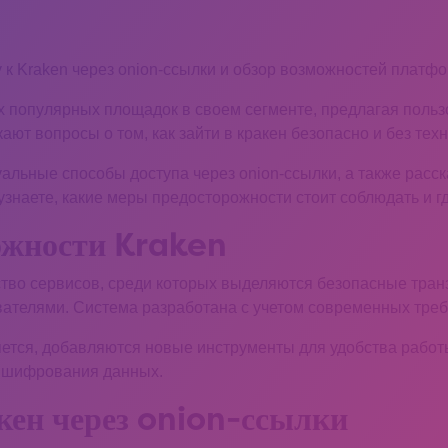
 к Kraken через onion-ссылки и обзор возможностей платф
ых популярных площадок в своем сегменте, предлагая поль
ают вопросы о том, как зайти в кракен безопасно и без тех
уальные способы доступа через onion-ссылки, а также рас
знаете, какие меры предосторожности стоит соблюдать и гд
ожности Kraken
во сервисов, среди которых выделяются безопасные тран
ателями. Система разработана с учетом современных треб
ется, добавляются новые инструменты для удобства работы
 шифрования данных.
акен через onion-ссылки