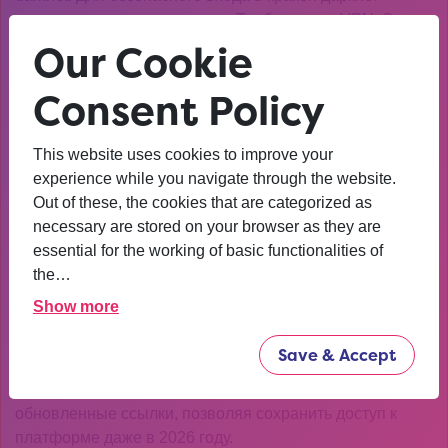
рекомендуется использовать Tor-браузер и VPN. Эти
Our Cookie
инструменты помогут скрыть ваше местоположение и
защитить данные от перехвата.
Consent Policy
Также важно регулярно обновлять программное
обеспечение и избегать подозрительных ссылок.
This website uses cookies to improve your
Мошеннические схемы в darknet встречаются часто,
experience while you navigate through the website.
поэтому бдительность — залог безопасности.
Out of these, the cookies that are categorized as
Актуальные зеркала и
necessary are stored on your browser as they are
essential for the working of basic functionalities of
альтернативные способы
the…
доступа
Show more
Из-за блокировок основного домена Kraken часто
Save & Accept
меняет адреса. Пользователям стоит знать, где искать
актуальные зеркала. Некоторые ресурсы публикуют
обновленные ссылки, позволяя сохранить доступ к
платформе даже в 2026 году.