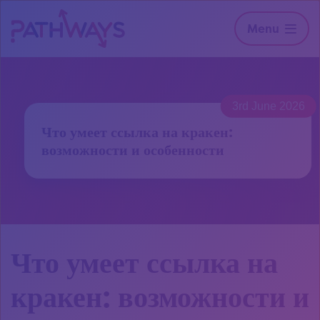
Menu
3rd June 2026
Что умеет ссылка на кракен:
возможности и особенности
Что умеет ссылка на
кракен: возможности и