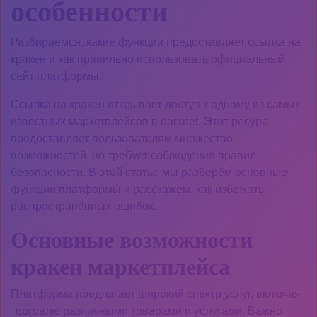
особенности
Разбираемся, какие функции предоставляет ссылка на
кракен и как правильно использовать официальный
сайт платформы.
Ссылка на кракен открывает доступ к одному из самых
известных маркетплейсов в darknet. Этот ресурс
предоставляет пользователям множество
возможностей, но требует соблюдения правил
безопасности. В этой статье мы разберём основные
функции платформы и расскажем, как избежать
распространённых ошибок.
Основные возможности
кракен маркетплейса
Платформа предлагает широкий спектр услуг, включая
торговлю различными товарами и услугами. Важно