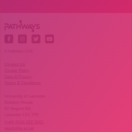
© Pathways 2026
Contact Us
Cookie Policy
Data & Privacy
Terms & Conditions
University of Leicester
Enkalon House,
92 Regent Rd,
Leicester LE1 7PE
(+44) 0116 252 3162
reach@le.ac.uk