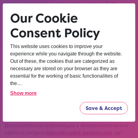
данные и следуйте инструкциям на экране. Если
возникают сложности, обратитесь к руководству или
Our Cookie
поддержке.
Consent Policy
Безопасность при
использовании кракен входа
This website uses cookies to improve your
experience while you navigate through the website.
Безопасность является одним из ключевых аспектов
Out of these, the cookies that are categorized as
при работе с кракен входом. Используйте надежные
necessary are stored on your browser as they are
пароли и двухфакторную аутентификацию для защиты
essential for the working of basic functionalities of
своей учетной записи.
the…
Также важно избегать использования подозрительных
Show more
ссылок и проверять адреса платформ перед входом.
Это поможет предотвратить фишинговые атаки и
Save & Accept
утечку данных.
Дополнительную информацию о безопасности можно
найти на ресурсе
https://druglink-darknet.com
, где