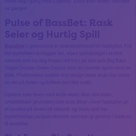
holde deg i gang med å spinne, satse eller bluffe i minutter
av gangen.
Pulse of BassBet: Rask
Seier og Hurtig Spill
BassBet
’s grensesnitt er strømlinjeformet for hastighet. Fra
det øyeblikket du logger inn, vises spillutvalget i et rent
rutenett som lar deg hoppe rett inn i en slot som Big Bass
Vegas Double Down Deluxe eller en roulette-spinn med ett
klikk. Plattformens mobile‑first design betyr at du kan starte
en økt på farten og fullføre den like raskt.
Spillere som trives med korte økter, liker den klare,
umiddelbare gevinsten som slots tilbyr—hver hjulspinn gir
et resultat på under ett sekund, og noen spill har
øyeblikkelige jackpot-utløsere som kan gi gevinst i løpet av
få øyeblikk.