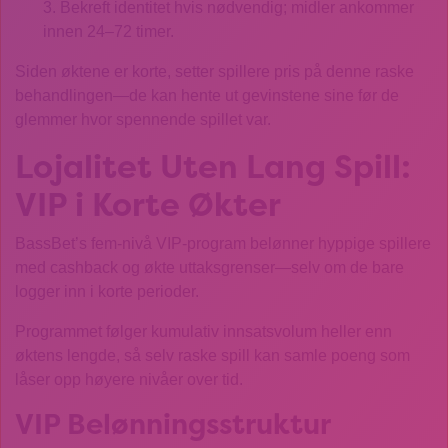
Bekreft identitet hvis nødvendig; midler ankommer
innen 24–72 timer.
Siden øktene er korte, setter spillere pris på denne raske
behandlingen—de kan hente ut gevinstene sine før de
glemmer hvor spennende spillet var.
Lojalitet Uten Lang Spill:
VIP i Korte Økter
BassBet’s fem‑nivå VIP-program belønner hyppige spillere
med cashback og økte uttaksgrenser—selv om de bare
logger inn i korte perioder.
Programmet følger kumulativ innsatsvolum heller enn
øktens lengde, så selv raske spill kan samle poeng som
låser opp høyere nivåer over tid.
VIP Belønningsstruktur