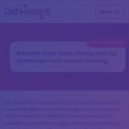
Menu
26th June 2026
BassBet: Rask Seier, Hurtig Spill og
Spenningen ved Instant Gaming
Når du søker en dose spenning uten lang tidsforpliktelse,
leverer
BassBet
en adrenalinfylt opplevelse som passer
rett inn i dagen din. Plattformens store katalog av slots,
bordspill og crash-titler er bygget for å fenge deg raskt og