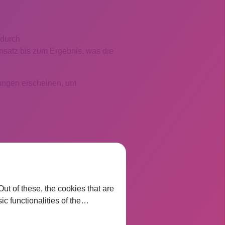
 durch
nsatz bis zum Ergebnis, was die
rungen erscheinen, um
n und sofort in ein anderes
t of these, the cookies that are
ic functionalities of the…