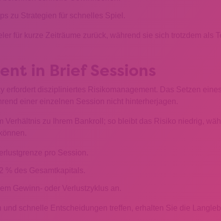
s zu Strategien für schnelles Spiel.
eler für kurze Zeiträume zurück, während sie sich trotzdem als 
t in Brief Sessions
y erfordert diszipliniertes Risikomanagement. Das Setzen eines
hrend einer einzelnen Session nicht hinterherjagen.
 Verhältnis zu Ihrem Bankroll; so bleibt das Risiko niedrig, 
 können.
rlustgrenze pro Session.
–2 % des Gesamtkapitals.
dem Gewinn‑ oder Verlustzyklus an.
n und schnelle Entscheidungen treffen, erhalten Sie die Langleb