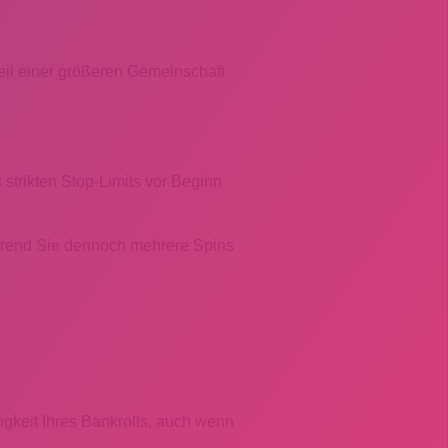
Teil einer größeren Gemeinschaft
 strikten Stop‑Limits vor Beginn
während Sie dennoch mehrere Spins
igkeit Ihres Bankrolls, auch wenn