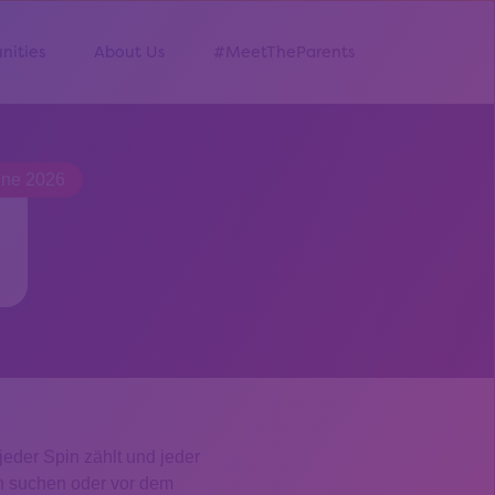
nities
About Us
#MeetTheParents
une 2026
jeder Spin zählt und jeder
en suchen oder vor dem