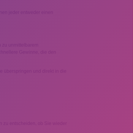
enen jeder entweder einen
n zu unmittelbarem
schnellere Gewinne, die den
 überspringen und direkt in die
 zu entscheiden, ob Sie wieder