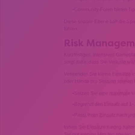
Community‑Foren bieten Tipp
Diese soziale Ebene hält die Spi
fühlen.
Risk Managemen
Kurzfristiges, intensives Gamepla
sorgt dafür, dass Sie Verluste wä
Verwenden Sie kleine Einsätze im
oder Hände pro Session spielen
Setzen Sie eine maximale Ve
Begrenzt den Einsatz auf 1
Passt Ihren Einsatz nach je
Indem Sie Einsätze niedrig halte
Sie nur wenige Minuten spielen.