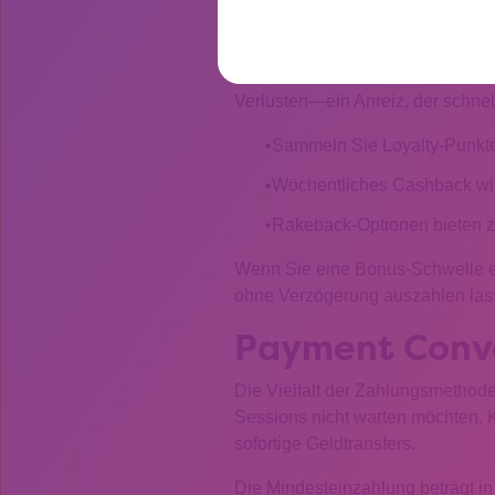
Das Loyalty‑Programm von Bet On
wenn Sie nur für fünfzehn Minute
Das wöchentliche Cashback‑Progra
Verlusten—ein Anreiz, der schnel
Sammeln Sie Loyalty‑Punkte
Wöchentliches Cashback wir
Rakeback‑Optionen bieten zu
Wenn Sie eine Bonus‑Schwelle er
ohne Verzögerung auszahlen las
Payment Conve
Die Vielfalt der Zahlungsmethode
Sessions nicht warten möchten. 
sofortige Geldtransfers.
Die Mindesteinzahlung beträgt in