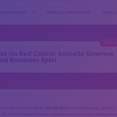
lore a Pathway
What you need to know
Opportu
Show submenu for “Explore a Pathway”
13th J
et On Red Casino: Schnelle Gewinne
nd Rasantes Spiel
nline-Glücksspiels bietet
Bet On Red
einen Spielplatz, auf dem 
Ob Sie nach einem schnellen Adrenalinkick nach dem Mittagess