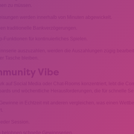
anen zu müssen.
eisungen werden innerhalb von Minuten abgewickelt.
n traditionelle Bankverzögerungen.
‑Funktionen für kontinuierliches Spielen.
winnserie auszuzahlen, werden die Auszahlungen zügig bearbei
rer Tasche bleiben.
mmunity Vibe
ark auf Social Media oder Chat‑Rooms konzentriert, lebt die C
oards und wöchentliche Herausforderungen, die für schnelle Se
n Gewinne in Echtzeit mit anderen vergleichen, was einen Wettb
t.
eder Session.
 belohnen schnelle Gewinnserien.