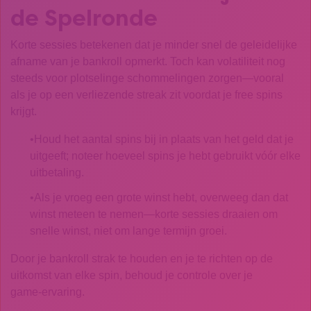
de Spelronde
Korte sessies betekenen dat je minder snel de geleidelijke
afname van je bankroll opmerkt. Toch kan volatiliteit nog
steeds voor plotselinge schommelingen zorgen—vooral
als je op een verliezende streak zit voordat je free spins
krijgt.
Houd het aantal spins bij in plaats van het geld dat je
uitgeeft; noteer hoeveel spins je hebt gebruikt vóór elke
uitbetaling.
Als je vroeg een grote winst hebt, overweeg dan dat
winst meteen te nemen—korte sessies draaien om
snelle winst, niet om lange termijn groei.
Door je bankroll strak te houden en je te richten op de
uitkomst van elke spin, behoud je controle over je
game‑ervaring.