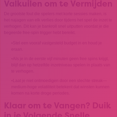
Valkuilen om te Vermijden
De grootste fout die spelers met korte sessies maken, is
het najagen van elk verlies door tijdens het spel de inzet te
verhogen. Dit kan je bankroll snel uitputten voordat je die
begeerde free‑spin trigger hebt bereikt.
Stel een vooraf vastgesteld budget in en houd je
eraan.
Als je in de eerste vijf minuten geen free spins krijgt,
blijf dan op hetzelfde inzetniveau spelen in plaats van
te verhogen.
Laat je niet ontmoedigen door een slechte streak—
medium‑hoge volatiliteit betekent dat winsten kunnen
komen na korte droge periodes.
Klaar om te Vangen? Duik
in je Volgende Snelle