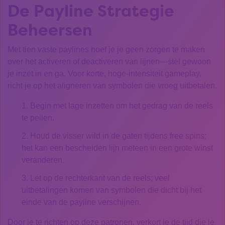
De Payline Strategie
Beheersen
Met tien vaste paylines hoef je je geen zorgen te maken
over het activeren of deactiveren van lijnen—stel gewoon
je inzet in en ga. Voor korte, hoge‑intensiteit gameplay,
richt je op het aligneren van symbolen die vroeg uitbetalen.
Begin met lage inzetten om het gedrag van de reels
te peilen.
Houd de visser wild in de gaten tijdens free spins;
het kan een bescheiden lijn meteen in een grote winst
veranderen.
Let op de rechterkant van de reels; veel
uitbetalingen komen van symbolen die dicht bij het
einde van de payline verschijnen.
Door je te richten op deze patronen, verkort je de tijd die je