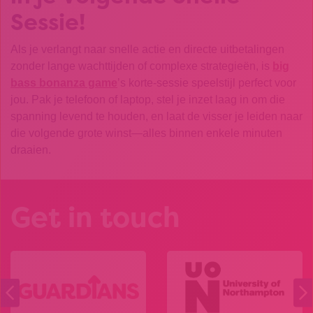
Sessie!
Als je verlangt naar snelle actie en directe uitbetalingen
zonder lange wachttijden of complexe strategieën, is
big
bass bonanza game
’s korte‑sessie speelstijl perfect voor
jou. Pak je telefoon of laptop, stel je inzet laag in om die
spanning levend te houden, en laat de visser je leiden naar
die volgende grote winst—alles binnen enkele minuten
draaien.
Get in touch