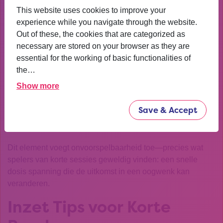
This website uses cookies to improve your
Dit systeem beloont spelers die korte tijd gefocust kunnen
experience while you navigate through the website.
blijven; elke sprong in multiplier kan een bescheiden winst
Out of these, the cookies that are categorized as
in enkele spins omzetten in iets substantieels.
necessary are stored on your browser as they are
De Dynamiet Verrassing
essential for the working of basic functionalities of
the…
Als je een visser‑symbool landt maar geen fish tijdens free
Show more
spins, bestaat de kans dat de Dynamite‑functie verschijnt.
Het voegt willekeurig fish-symbolen toe aan de reels, wat
Save & Accept
plotselinge winsten oplevert die aanvoelen als een
verrassingsvangst.
Dit element voegt onvoorspelbaarheid toe—precies wat
spelers van korte sessies geweldig vinden: een snelle
dosis spanning die de uitkomst in een oogwenk kan
veranderen.
Inzet Tips voor Korte