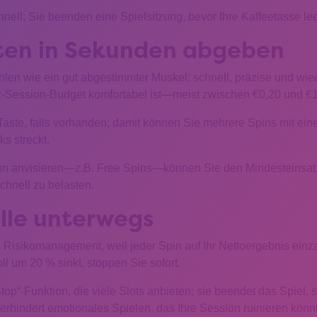
hnell; Sie beenden eine Spielsitzung, bevor Ihre Kaffeetasse leer
ten in Sekunden abgeben
fühlen wie ein gut abgestimmter Muskel: schnell, präzise und wi
rz‑Session-Budget komfortabel ist—meist zwischen €0,20 und €1
Taste, falls vorhanden; damit können Sie mehrere Spins mit ei
ks streckt.
n anvisieren—z.B. Free Spins—können Sie den Mindesteinsatz 
chnell zu belasten.
olle unterwegs
 Risikomanagement, weil jeder Spin auf Ihr Nettoergebnis einza
l um 20 % sinkt, stoppen Sie sofort.
‑Stop“-Funktion, die viele Slots anbieten; sie beendet das Spiel,
 verhindert emotionales Spielen, das Ihre Session ruinieren könn