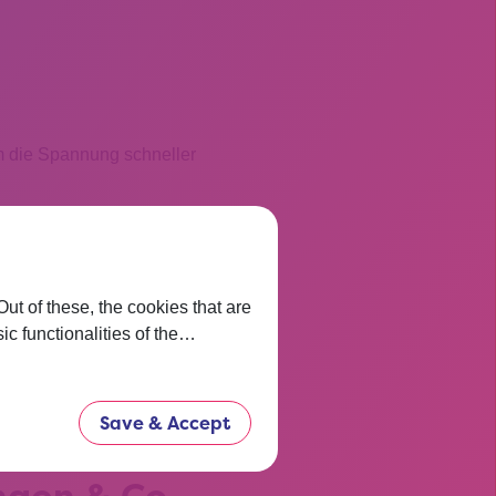
m die Spannung schneller
lles Spiel
edem Smartphone oder Tablet
rustration tippen können.
t of these, the cookies that are
ic functionalities of the…
dend. Jede neue Seite lädt
n nächsten Spin warten.
t nur einem Klick auslösen
Save & Accept