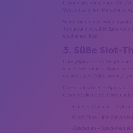
Gewinn oder ein persönliches Verl
Session zu einem Marathon wird.
Wenn Sie einen Gewinn erzielen, 
Turnaround verstärkt. Eine neue 
erscheinen lässt.
3. Süße Slot-T
CandySpinz Slots verfügen über 
visuellen Eindrücke. Spiele wie
ein vertrautes Gefühl vermittelt, 
Da Sie auf schnelles Spiel aus si
Gewinne, die den Schwung aufrech
Gates of Olympus – Mythisc
Crazy Time – Interaktives R
Spaceman – Space‑themed Bo