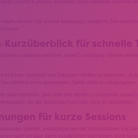
-Feeds von HD-Kameras, während Chat-Funktionen es Ihnen ermö
 haben, können Sie schnell aussteigen, sobald Ihr Ziel erreich
m Risiko.
‑Kurzüberblick für schnelle 
 Session aufpeppen möchten, bietet CandySpinz schnelle Wett
t es Ihnen, innerhalb von Sekunden Wetten zu platzieren; „Au
it Sie während eines spannenden Spiels nicht zu viel ausgeben.
e darin bestehen, zwei oder drei Wetten zu platzieren, bevor Sie
bination, die die Spannung hoch hält, ohne zu überziehen.
nungen für kurze Sessions
quentes Spielen, unabhängig von der Sitzungsdauer. Für Spie
nen nach ein paar Spins zusätzlichen Wert bieten, ohne lange 