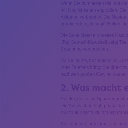
Wenn Sie zum ersten Mal auf die
mit Möglichkeiten explodiert. Die
Aktionen vorbereitet. Die Navigati
prominenten „Deposit“-Button, de
Die Seite bietet ein breites Kata
„Top Games“-Karussell zeigt Tite
Spannung versprechen.
Da Sie kurze, hochintensive Sess
Ihres Telefons bringt Sie direkt
nächsten großen Gewinn wartet.
2. Was macht e
Spieler, die kurze Spannungsphas
Die Auswahl an high‑payback Slot
Auszahlungsstruktur transparent 
Sie können einen Timer auf Ihrem