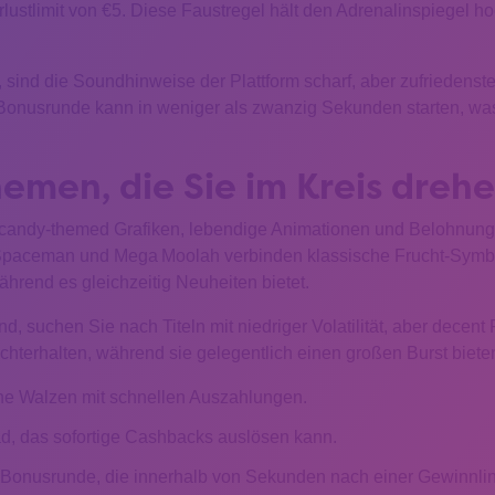
ustlimit von €5. Diese Faustregel hält den Adrenalinspiegel hoc
sind die Soundhinweise der Plattform scharf, aber zufriedenst
Bonusrunde kann in weniger als zwanzig Sekunden starten, was 
hemen, die Sie im Kreis dreh
candy‑themed Grafiken, lebendige Animationen und Belohnunge
 Spaceman und Mega Moolah verbinden klassische Frucht-Symbol
während es gleichzeitig Neuheiten bietet.
nd, suchen Sie nach Titeln mit niedriger Volatilität, aber decen
terhalten, während sie gelegentlich einen großen Burst biete
he Walzen mit schnellen Auszahlungen.
ad, das sofortige Cashbacks auslösen kann.
nusrunde, die innerhalb von Sekunden nach einer Gewinnlinie