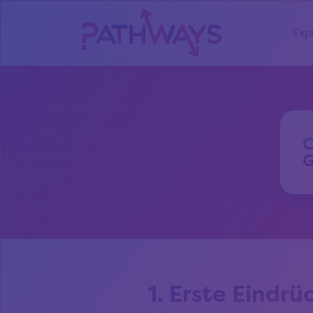
Exp
C
G
1. Erste Eindr