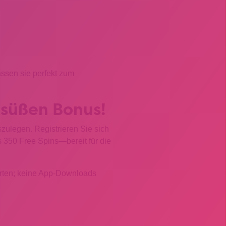
assen sie perfekt zum
n süßen Bonus!
zulegen. Registrieren Sie sich
350 Free Spins—bereit für die
arten; keine App-Downloads