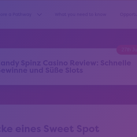
lore a Pathway
What you need to know
Opportu
Show submenu for “Explore a Pathway”
27th J
andy Spinz Casino Review: Schnelle
ewinne und Süße Slots
ücke eines Sweet Spot