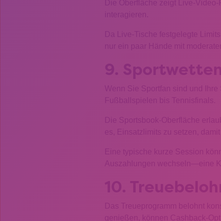
Die Oberfläche zeigt Live-Video
interagieren.
Da Live-Tische festgelegte Limits
nur ein paar Hände mit moderate
9. Sportwetten
Wenn Sie Sportfan sind und Ihre
Fußballspielen bis Tennisfinals.
Die Sportsbook‑Oberfläche erlaub
es, Einsatzlimits zu setzen, dam
Eine typische kurze Session könnt
Auszahlungen wechseln—eine Kom
10. Treuebeloh
Das Treueprogramm belohnt konse
genießen, können Cashback-Optio