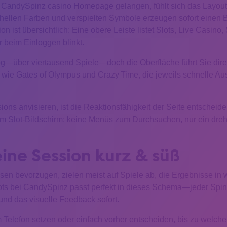
 CandySpinz casino Homepage gelangen, fühlt sich das Layout
 hellen Farben und verspielten Symbole erzeugen sofort einen B
on ist übersichtlich: Eine obere Leiste listet Slots, Live Casin
r beim Einloggen blinkt.
log—über viertausend Spiele—doch die Oberfläche führt Sie direk
l wie Gates of Olympus und Crazy Time, die jeweils schnelle Au
ions anvisieren, ist die Reaktionsfähigkeit der Seite entscheid
 zum Slot-Bildschirm; keine Menüs zum Durchsuchen, nur ein dr
ine Session kurz & süß
en bevorzugen, zielen meist auf Spiele ab, die Ergebnisse in we
s bei CandySpinz passt perfekt in dieses Schema—jeder Spin i
und das visuelle Feedback sofort.
 Telefon setzen oder einfach vorher entscheiden, bis zu welch