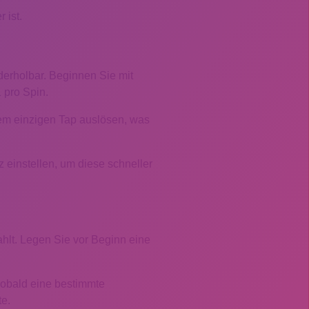
 ist.
ederholbar. Beginnen Sie mit
 pro Spin.
nem einzigen Tap auslösen, was
einstellen, um diese schneller
hlt. Legen Sie vor Beginn eine
 sobald eine bestimmte
te.