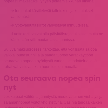
nopeasti maksetuksi lyhyen pelaamisikkunan aikana.
e‑lompakot käsittelevät talletukset ja kotiutukset
välittömästi.
Kryptovaluuttasiirrot vahvistuvat minuuteissa.
Luottokortit voivat olla päivittäisrajoituksissa, mutta ne
käsitellään silti muutamassa tunnissa.
Sujuva maksuprosessi tarkoittaa, että voit lisätä saldoa
vaikka lounastunnilla ja saada tuoreet varat käyttöön
seuraavaa nopeaa pyöritystä varten—ei odottelua, että
rahat vahvistuvat, kun huomiosi on muualla.
Ota seuraava nopea spin
nyt
Jos kaipaat välitöntä jännitystä, medievalainen viehätys ja
salamannopeat voitot yhdistettynä, Casinia tarjoaa kaiken