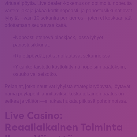
virtuaalipöytiä. Live dealer -kokemus on optimoitu nopeutta
varten: jakaja jakaa kortit nopeasti, ja panostusikkunat ovat
lyhyitä—vain 10 sekuntia per kierros—joten et koskaan jää
odottamaan seuraavaa kättä.
Nopeasti etenevä blackjack, jossa lyhyet
panostusikkunat.
Rulettipöydät, jotka nollautuvat sekunneissa.
Yksinkertaistettu käyttöliittymä nopeisiin päätöksiin,
osuuko vai seisotko.
Pelaajat, jotka nauttivat lyhyistä strategiaryöpystä, löytävät
nämä pöytäpelit jännittäviksi, koska jokainen päätös on
selkeä ja välitön—ei aikaa hukata pitkissä pohdinnoissa.
Live Casino:
Reaaliaikainen Toiminta