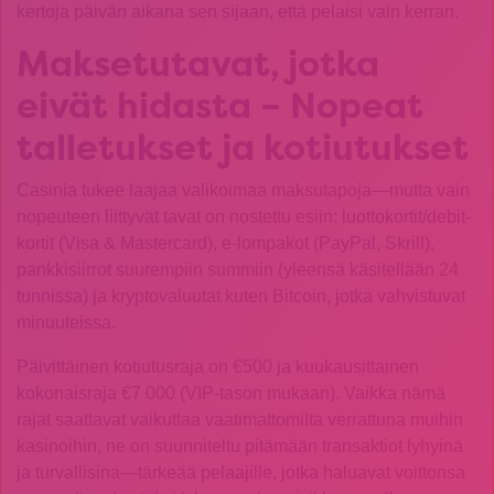
kertoja päivän aikana sen sijaan, että pelaisi vain kerran.
Maksetutavat, jotka
eivät hidasta – Nopeat
talletukset ja kotiutukset
Casinia tukee laajaa valikoimaa maksutapoja—mutta vain
nopeuteen liittyvät tavat on nostettu esiin: luottokortit/debit-
kortit (Visa & Mastercard), e‑lompakot (PayPal, Skrill),
pankkisiirrot suurempiin summiin (yleensä käsitellään 24
tunnissa) ja kryptovaluutat kuten Bitcoin, jotka vahvistuvat
minuuteissa.
Päivittäinen kotiutusraja on €500 ja kuukausittainen
kokonaisraja €7 000 (VIP-tason mukaan). Vaikka nämä
rajat saattavat vaikuttaa vaatimattomilta verrattuna muihin
kasinoihin, ne on suunniteltu pitämään transaktiot lyhyinä
ja turvallisina—tärkeää pelaajille, jotka haluavat voittonsa