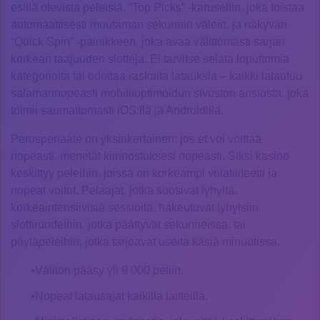
esillä olevista peleistä, “Top Picks” -karusellin, joka toistaa
automaattisesti muutaman sekunnin välein, ja näkyvän
“Quick Spin” -painikkeen, joka avaa välittömästi sarjan
korkean taajuuden slotteja. Ei tarvitse selata loputtomia
kategorioita tai odottaa raskaita latauksia – kaikki latautuu
salamannopeasti mobiilioptimoidun sivuston ansiosta, joka
toimii saumattomasti iOS:llä ja Androidilla.
Perusperiaate on yksinkertainen: jos et voi voittaa
nopeasti, menetät kiinnostuksesi nopeasti. Siksi kasino
keskittyy peleihin, joissa on korkeampi volatiliteetti ja
nopeat voitot. Pelaajat, jotka suosivat lyhyitä,
korkeaintensiivisiä sessioita, hakeutuvat lyhyisiin
slottirundeihin, jotka päättyvät sekunneissa, tai
pöytäpeleihin, jotka tarjoavat useita käsiä minuutissa.
Välitön pääsy yli 9 000 peliin.
Nopeat latausajat kaikilla laitteilla.