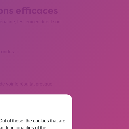
ons efficaces
aline, les jeux en direct sont
econdes.
de voir le résultat presque
t of these, the cookies that are
ic functionalities of the…