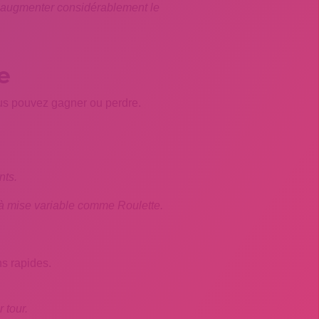
s augmenter considérablement le
e
vous pouvez gagner ou perdre.
nts.
x à mise variable comme Roulette.
s rapides.
 tour.