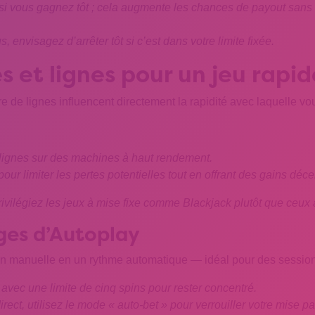
 si vous gagnez tôt ; cela augmente les chances de payout san
 envisagez d’arrêter tôt si c’est dans votre limite fixée.
es et lignes pour un jeu rapid
bre de lignes influencent directement la rapidité avec laquelle 
lignes sur des machines à haut rendement.
our limiter les pertes potentielles tout en offrant des gains déce
privilégiez les jeux à mise fixe comme Blackjack plutôt que ceu
ages d’Autoplay
on manuelle en un rythme automatique — idéal pour des session
avec une limite de cinq spins pour rester concentré.
rect, utilisez le mode « auto‑bet » pour verrouiller votre mise par