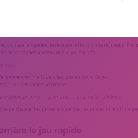
exemple, cinq minutes) avant de commencer.
base — évitez les techniques complexes de comptage de cartes q
les courtes sessions : Décis
réside dans la rapidité de décision et le contrôle du risque. En
e dix secondes une fois que le jeu est prêt.
mieux :
de commencer ; ne la modifiez pas en cours de jeu.
onible ; cela maintient le rythme.
re défini de spins — disons dix — pour éviter la fatigue.
ite de chasser les pertes lors de courtes rafales et rend chaque
rrière le jeu rapide