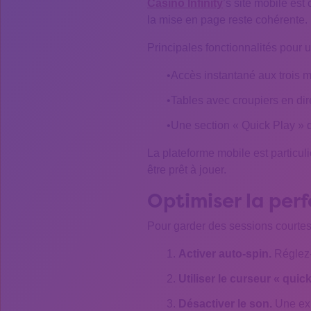
Casino Infinity
’s site mobile est
la mise en page reste cohérente.
Principales fonctionnalités pour u
Accès instantané aux trois m
Tables avec croupiers en dir
Une section « Quick Play » d
La plateforme mobile est particul
être prêt à jouer.
Optimiser la per
Pour garder des sessions courtes
Activer auto‑spin.
Réglez-l
Utiliser le curseur « quick
Désactiver le son.
Une expé