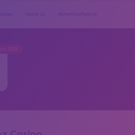
nities
About Us
#MeetTheParents
une 2026
ez Casino