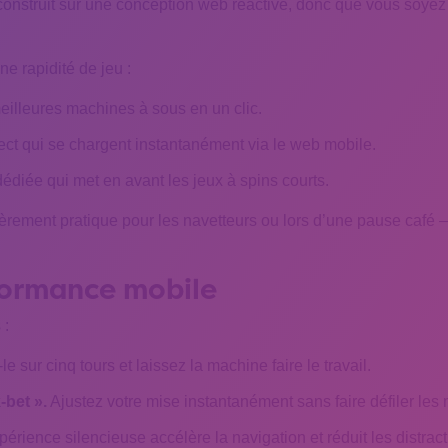
 construit sur une conception web réactive, donc que vous soyez 
ne rapidité de jeu :
eilleures machines à sous en un clic.
ect qui se chargent instantanément via le web mobile.
édiée qui met en avant les jeux à spins courts.
ièrement pratique pour les navetteurs ou lors d’une pause café 
formance mobile
 :
e sur cinq tours et laissez la machine faire le travail.
‑bet ».
Ajustez votre mise instantanément sans faire défiler les
rience silencieuse accélère la navigation et réduit les distract