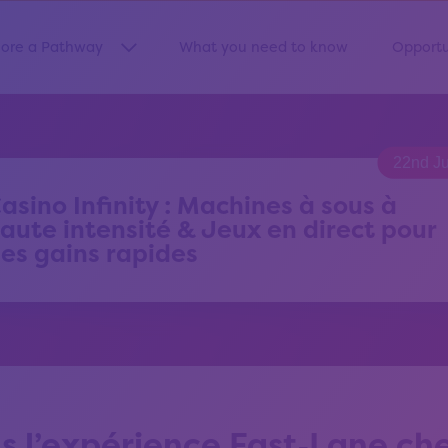
lore a Pathway
What you need to know
Opportu
Show submenu for “Explore a Pathway”
22nd J
asino Infinity : Machines à sous à
aute intensité & Jeux en direct pour
es gains rapides
 l’expérience Fast‑Lane ch