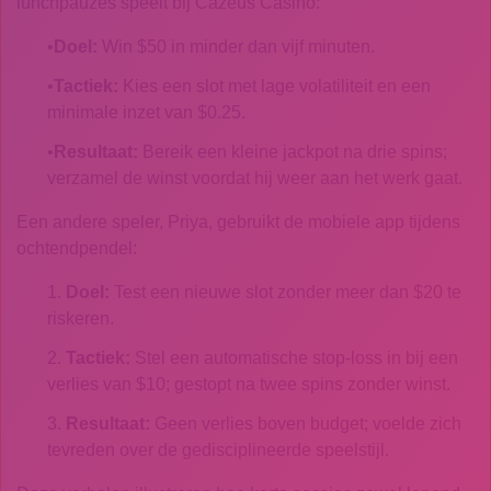
lunchpauzes speelt bij Cazeus Casino:
Doel:
Win $50 in minder dan vijf minuten.
Tactiek:
Kies een slot met lage volatiliteit en een
minimale inzet van $0.25.
Resultaat:
Bereik een kleine jackpot na drie spins;
verzamel de winst voordat hij weer aan het werk gaat.
Een andere speler, Priya, gebruikt de mobiele app tijdens
ochtendpendel:
Doel:
Test een nieuwe slot zonder meer dan $20 te
riskeren.
Tactiek:
Stel een automatische stop‑loss in bij een
verlies van $10; gestopt na twee spins zonder winst.
Resultaat:
Geen verlies boven budget; voelde zich
tevreden over de gedisciplineerde speelstijl.