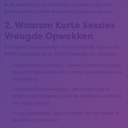
In de volgende sectie verkennen we waarom dit soort
betrokkenheid zo sterk resoneert bij moderne spelers.
2. Waarom Korte Sessies
Vreugde Opwekken
Kort spelen is aantrekkelijk om verschillende redenen die
perfect aansluiten bij de snelle levensstijl van vandaag.
Tijdgebonden schema’s—spelers kunnen het casino
bezoeken tijdens de lunch of terwijl ze wachten op een
vergadering.
Onmiddellijke bevrediging—een snelle winst of
verlies is bevredigend zonder de emotionele achtbaan
van lange sessies.
Laag commitment—geen behoefte om een avond of
weekend vrij te maken.