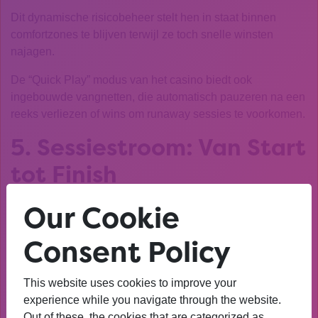
Dit dynamische risicobeheer stelt hen in staat binnen
comfortzones te blijven terwijl ze toch snelle winsten
najagen.
De “Quick Play” modus van het casino biedt ook
ingebouwde vangnetten, die automatisch pauzeren na een
reeks verliezen of wins om runaway sessies te voorkomen.
5. Sessiestroom: Van Start
tot Finish
Een typische korte sessie bij Cazeus Casino volgt een
Our Cookie
voorspelbare maar opwindende flow:
Consent Policy
Login & Verificatie:
Eén klik via een e-mail link of
SMS-code—geen tijd verspild.
This website uses cookies to improve your
Game Selectie:
Kies een fast‑play slot uit de “Quick
experience while you navigate through the website.
Wins” lijst.
Out of these, the cookies that are categorized as