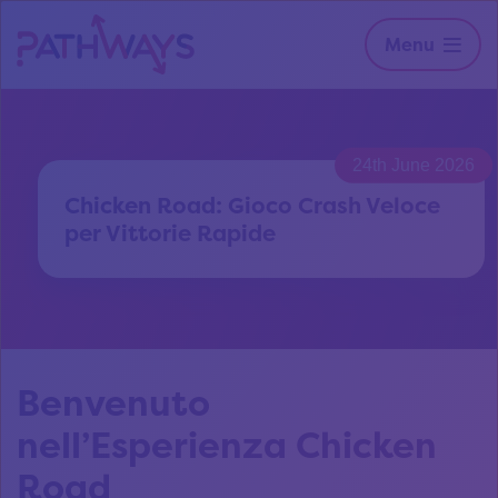
Menu
24th June 2026
Chicken Road: Gioco Crash Veloce
per Vittorie Rapide
Benvenuto
nell’Esperienza Chicken
Road