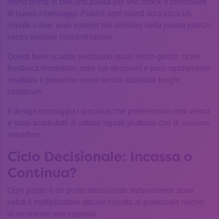
round prima di fare una pausa per uno snack o controllare
di nuovo i messaggi. Poiché ogni round dura circa un
minuto o due, puoi inserire più sessioni nella pausa pranzo
senza perdere concentrazione.
Questi brevi scambi sembrano quasi micro‑giochi: ricevi
feedback immediato sulle tue decisioni e puoi rapidamente
resettare il prossimo round senza aspettare lunghi
cooldown.
Il design incoraggia i giocatori che preferiscono ritmi veloci
e sono soddisfatti di vittorie rapide piuttosto che di sessioni
marathon.
Ciclo Decisionale: Incassa o
Continua?
Ogni passo è un punto decisionale indipendente dove
valuti il moltiplicatore attuale rispetto al potenziale rischio
di incontrare una trappola.