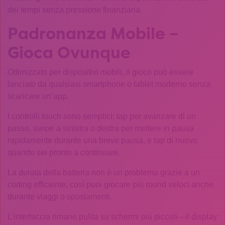
dei tempi senza pressione finanziaria.
Padronanza Mobile –
Gioca Ovunque
Ottimizzato per dispositivi mobili, il gioco può essere
lanciato da qualsiasi smartphone o tablet moderno senza
scaricare un’app.
I controlli touch sono semplici: tap per avanzare di un
passo, swipe a sinistra o destra per mettere in pausa
rapidamente durante una breve pausa, e tap di nuovo
quando sei pronto a continuare.
La durata della batteria non è un problema grazie a un
coding efficiente, così puoi giocare più round veloci anche
durante viaggi o spostamenti.
L’interfaccia rimane pulita su schermi più piccoli—il display