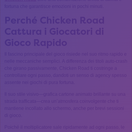
fortuna che garantisce emozioni in pochi minuti.
Perché Chicken Road
Cattura i Giocatori di
Gioco Rapido
Il fascino principale del gioco risiede nel suo ritmo rapido e
nelle meccaniche semplici. A differenza dei titoli auto‑crash
che girano passivamente, Chicken Road ti costringe a
controllare ogni passo, dandoti un senso di agency spesso
assente nei giochi di pura fortuna.
Il suo stile visivo—grafica cartone animato brillante su una
strada trafficata—crea un’atmosfera coinvolgente che ti
mantiene incollato allo schermo, anche per brevi sessioni
di gioco.
Poiché il moltiplicatore sale ripidamente ad ogni passo, le