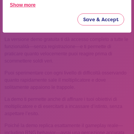
Gioco Demo: Metti alla
Show more
Prova i Tuoi Riflessi Senza
Save & Accept
Rischio
La versione demo gratuita ti dà accesso completo a tutte le
funzionalità—senza registrazione—e ti permette di
praticare quanto velocemente puoi reagire prima di
scommettere soldi veri.
Puoi sperimentare con ogni livello di difficoltà osservando
quanto rapidamente sale il moltiplicatore e dove
solitamente appaiono le trappole.
La demo ti permette anche di affinare i tuoi obiettivi di
moltiplicatore e di esercitarti a incassare d’istinto, senza
aspettare l’esito.
Poiché la demo replica esattamente il gameplay reale—
including RNG behavior—avrai una percezione accurata