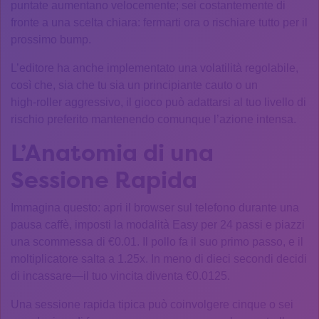
puntate aumentano velocemente; sei costantemente di
fronte a una scelta chiara: fermarti ora o rischiare tutto per il
prossimo bump.
L’editore ha anche implementato una volatilità regolabile,
così che, sia che tu sia un principiante cauto o un
high‑roller aggressivo, il gioco può adattarsi al tuo livello di
rischio preferito mantenendo comunque l’azione intensa.
L’Anatomia di una
Sessione Rapida
Immagina questo: apri il browser sul telefono durante una
pausa caffè, imposti la modalità Easy per 24 passi e piazzi
una scommessa di €0.01. Il pollo fa il suo primo passo, e il
moltiplicatore salta a 1.25x. In meno di dieci secondi decidi
di incassare—il tuo vincita diventa €0.0125.
Una sessione rapida tipica può coinvolgere cinque o sei