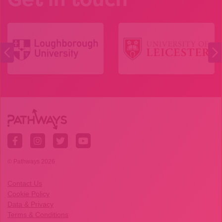
© Pathways 2026
Contact Us
Cookie Policy
Data & Privacy
Terms & Conditions