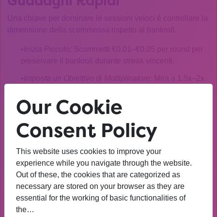
Guadagni Rapidi
Una chiave per dominare le sessioni veloci è controllare la
dimensione della scommessa rispetto al bankroll.
Inizia Piccolo:
Scommetti €0.01–€0.05 per round per
preservare il bankroll durante streak vincenti.
Imposta un Obiettivo di Moltiplicatore:
Mira a 1.5x–2x
in modalità Easy; fermati appena lo raggiungi.
Our Cookie
Usa Incrementi Fissi:
Aumenta la scommessa di €0.01
dopo ogni vincita fino a raggiungere la soglia di
Consent Policy
perdita.
Rispetta i Limiti:
Non superare il 5% del tuo bankroll
This website uses cookies to improve your
totale per round.
experience while you navigate through the website.
Out of these, the cookies that are categorized as
Questo approccio disciplinato mantiene le sessioni brevi e
necessary are stored on your browser as they are
premia decisioni coerenti senza esporsi a grandi
essential for the working of basic functionalities of
oscillazioni.
the…