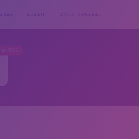
nities
About Us
#MeetTheParents
une 2026