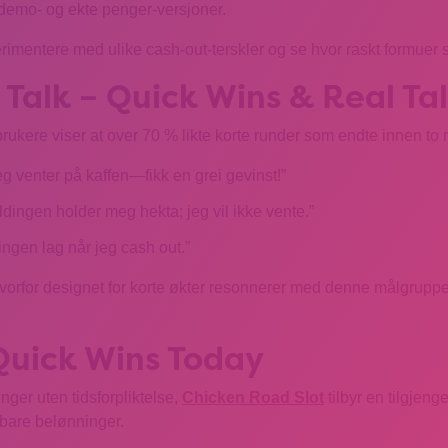
emo- og ekte penger-versjoner.
entere med ulike cash‑out-terskler og se hvor raskt formuer skif
 Talk – Quick Wins & Real Ta
rukere viser at over 70 % likte korte runder som endte innen to 
eg venter på kaffen—fikk en grei gevinst!”
ingen holder meg hekta; jeg vil ikke vente.”
ingen lag når jeg cash out.”
rfor designet for korte økter resonnerer med denne målgruppen: 
 Quick Wins Today
nger uten tidsforpliktelse,
Chicken Road Slot
tilbyr en tilgjeng
lbare belønninger.