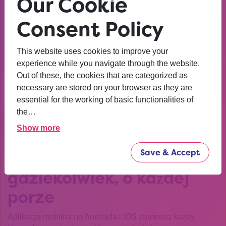
Our Cookie
wygrane były osiągalne bez konieczności długiego grania.
Consent Policy
Sloty z około 95 % RTP zapewniają stabilne zwroty.
Niska do średniej zmienność gwarantuje, że wygrane
This website uses cookies to improve your
zdarzają się często, utrzymując momentum.
experience while you navigate through the website.
Out of these, the cookies that are categorized as
Gry stołowe, takie jak blackjack, oferują stałe szanse
necessary are stored on your browser as they are
przy poprawnej grze.
essential for the working of basic functionalities of
Ta równowaga pozwala odczuwać satysfakcję na tyle
the…
często, by utrzymać adrenalinę, bez konieczności czekania
Show more
na wielką jackpot, która może trwać godziny lub dni.
Save & Accept
7. Mobilna wygoda – gra
gdziekolwiek, o każdej
porze
Aplikacja mobilna na Androida i iOS zamienia każdy