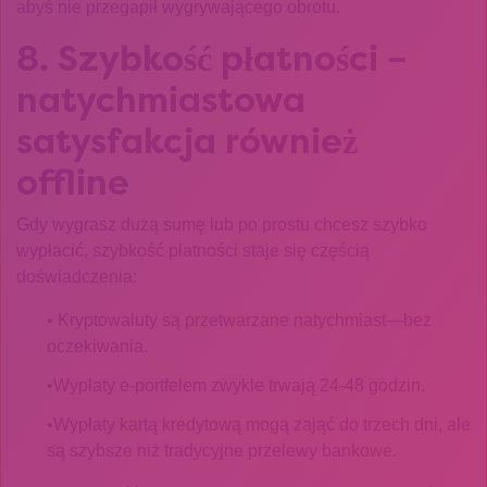
abyś nie przegapił wygrywającego obrotu.
8. Szybkość płatności –
natychmiastowa
satysfakcja również
offline
Gdy wygrasz dużą sumę lub po prostu chcesz szybko
wypłacić, szybkość płatności staje się częścią
doświadczenia:
Kryptowaluty są przetwarzane natychmiast—bez
oczekiwania.
Wypłaty e‑portfelem zwykle trwają 24‑48 godzin.
Wypłaty kartą kredytową mogą zająć do trzech dni, ale
są szybsze niż tradycyjne przelewy bankowe.