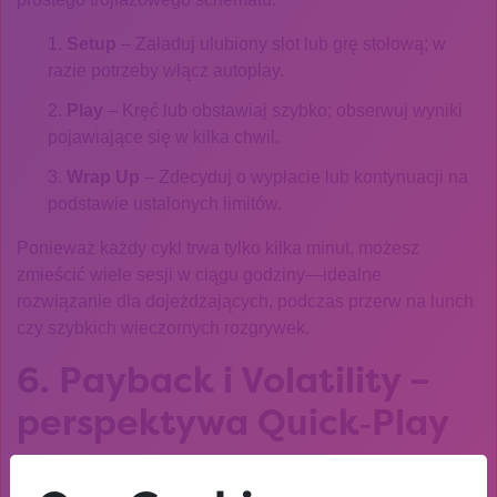
Setup
– Załaduj ulubiony slot lub grę stołową; w
razie potrzeby włącz autoplay.
Play
– Kręć lub obstawiaj szybko; obserwuj wyniki
pojawiające się w kilka chwil.
Wrap Up
– Zdecyduj o wypłacie lub kontynuacji na
podstawie ustalonych limitów.
Ponieważ każdy cykl trwa tylko kilka minut, możesz
zmieścić wiele sesji w ciągu godziny—idealne
rozwiązanie dla dojeżdżających, podczas przerw na lunch
czy szybkich wieczornych rozgrywek.
6. Payback i Volatility –
perspektywa Quick‑Play
Gracze preferujący szybkie gry często wybierają tytuły z
wyższym RTP, ale umiarkowaną zmiennością, aby