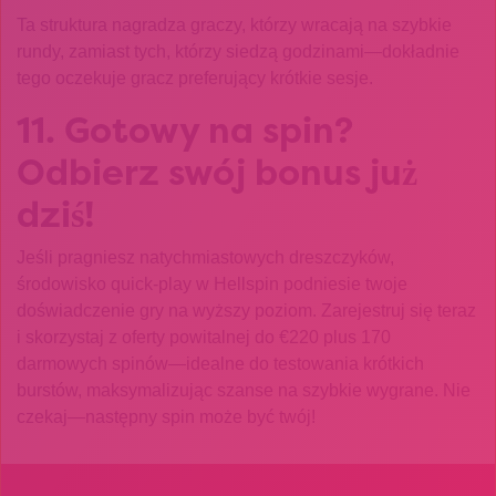
Ta struktura nagradza graczy, którzy wracają na szybkie
rundy, zamiast tych, którzy siedzą godzinami—dokładnie
tego oczekuje gracz preferujący krótkie sesje.
11. Gotowy na spin?
Odbierz swój bonus już
dziś!
Jeśli pragniesz natychmiastowych dreszczyków,
środowisko quick‑play w Hellspin podniesie twoje
doświadczenie gry na wyższy poziom. Zarejestruj się teraz
i skorzystaj z oferty powitalnej do €220 plus 170
darmowych spinów—idealne do testowania krótkich
burstów, maksymalizując szanse na szybkie wygrane. Nie
czekaj—następny spin może być twój!