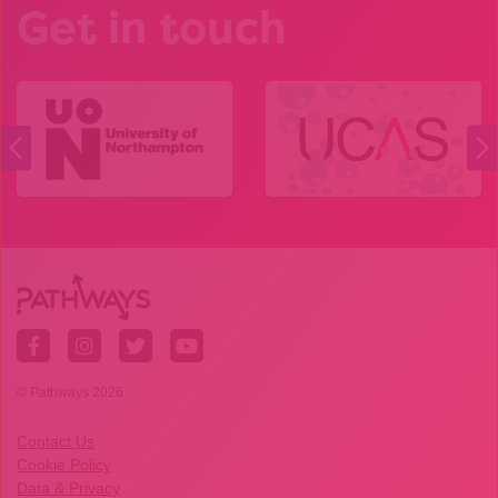
Get in touch
© Pathways 2026
Contact Us
Cookie Policy
Data & Privacy