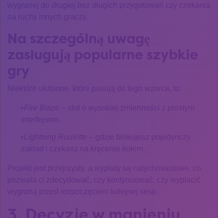
wygranej do drugiej bez długich przygotowań czy czekania
na ruchy innych graczy.
Na szczególną uwagę
zasługują popularne szybkie
gry
Niektóre ulubione, które pasują do tego wzorca, to:
Fire Blaze
– slot o wysokiej zmienności z prostym
interfejsem.
Lightning Roulette
– gdzie blokujesz pojedynczy
zakład i czekasz na kręcenie kołem.
Projekt jest przejrzysty, a wypłaty są natychmiastowe, co
pozwala ci zdecydować, czy kontynuować, czy wypłacić
wygraną przed rozpoczęciem kolejnej sesji.
3. Decyzje w mgnieniu