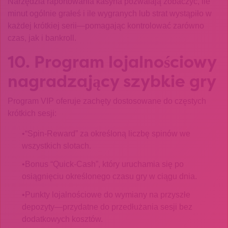
Narzędzia raportowania kasyna pozwalają zobaczyć, ile
minut ogólnie grałeś i ile wygranych lub strat wystąpiło w
każdej krótkiej serii—pomagając kontrolować zarówno
czas, jak i bankroll.
10. Program lojalnościowy
nagradzający szybkie gry
Program VIP oferuje zachęty dostosowane do częstych
krótkich sesji:
“Spin‑Reward” za określoną liczbę spinów we
wszystkich slotach.
Bonus “Quick‑Cash”, który uruchamia się po
osiągnięciu określonego czasu gry w ciągu dnia.
Punkty lojalnościowe do wymiany na przyszłe
depozyty—przydatne do przedłużania sesji bez
dodatkowych kosztów.