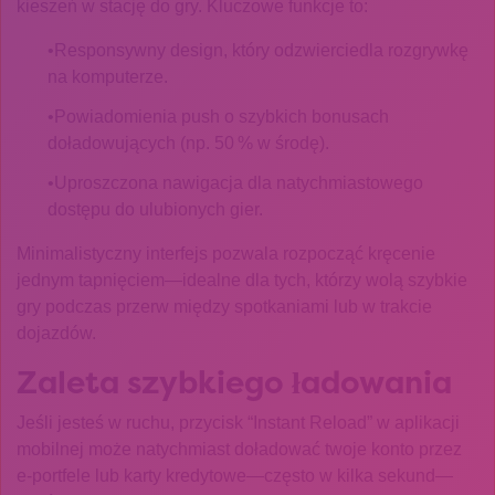
kieszeń w stację do gry. Kluczowe funkcje to:
Responsywny design, który odzwierciedla rozgrywkę
na komputerze.
Powiadomienia push o szybkich bonusach
doładowujących (np. 50 % w środę).
Uproszczona nawigacja dla natychmiastowego
dostępu do ulubionych gier.
Minimalistyczny interfejs pozwala rozpocząć kręcenie
jednym tapnięciem—idealne dla tych, którzy wolą szybkie
gry podczas przerw między spotkaniami lub w trakcie
dojazdów.
Zaleta szybkiego ładowania
Jeśli jesteś w ruchu, przycisk “Instant Reload” w aplikacji
mobilnej może natychmiast doładować twoje konto przez
e‑portfele lub karty kredytowe—często w kilka sekund—