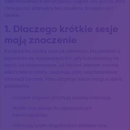
natychmiastowych dreszczyków i nagród. Dla gracza, który
chce poczuć adrenalinę bez maratonu, to kasyno jest
idealne.
1. Dlaczego krótkie sesje
mają znaczenie
Każdy kocha solidny zastrzyk adrenaliny. Przyjemność z
pojawienia się wygrywającej linii, gdy koła przestają się
kręcić, lub obserwowanie, jak kieszeń żetonów zmienia
właściciela w ruletce, zaspokaja pętlę natychmiastowej
informacji zwrotnej, która utrzymuje nasze mózgi w stanie
pobudzenia.
Szybkie wygrane utrzymują wysoką motywację.
Krótki czas pasuje do zapracowanych
harmonogramów.
Obniżają ryzyko długotrwałych streaków strat.