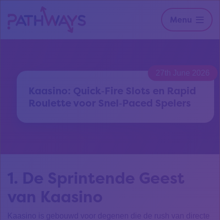
Menu
27th June 2026
Kaasino: Quick‑Fire Slots en Rapid
Roulette voor Snel‑Paced Spelers
1. De Sprintende Geest
van Kaasino
Kaasino is gebouwd voor degenen die de rush van directe