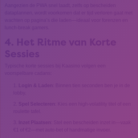
Aangezien de PWA snel laadt, zelfs op bescheiden
dataplannen, wordt voorkomen dat er tijd verloren gaat met
wachten op pagina’s die laden—ideaal voor forenzen en
lunch‑break gamers.
4. Het Ritme van Korte
Sessies
Typische korte sessies bij Kaasino volgen een
voorspelbare cadans:
Login & Laden
: Binnen tien seconden ben je in de
lobby.
Spel Selecteren
: Kies een high‑volatility titel of een
roulette tafel.
Inzet Plaatsen
: Stel een bescheiden inzet in—vaak
€1 of €2—met auto‑bet of handmatige invoer.