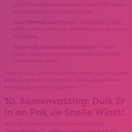
geeft 10% cashback op stortingen boven €100; hogere
tiers verhogen de percentages tot 20%.
Geen Minimale Inzet Vereist
– Zelfs kleine inzetten
leveren Cheese Points op, wat herhaalde korte sessies
aanmoedigt.
Eenvoudig Inwisselbare Beloningen
– Punten
kunnen binnen enkele minuten worden ingewisseld
voor free spins of cash.
Deze structuur beloont consistentie zonder dat er marathon
gameplay vereist is—perfect voor spelers die meerdere
keren per dag snel willen genieten.
10. Samenvatting: Duik Er
In en Pak Je Snelle Winst!
Als hoge intensiteit en directe bevrediging jouw
spelvoorkeuren zijn, maken Kaasino’s assortiment van