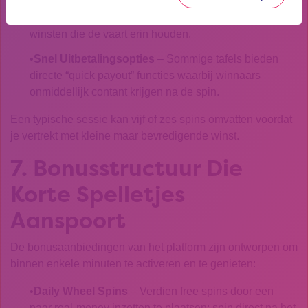
Red/Black of Odd/Even
– Lager risico, stabiele
winsten die de vaart erin houden.
Snel Uitbetalingsopties
– Sommige tafels bieden
directe “quick payout” functies waarbij winnaars
onmiddellijk contant krijgen na de spin.
Een typische sessie kan vijf of zes spins omvatten voordat
je vertrekt met kleine maar bevredigende winst.
7. Bonusstructuur Die
Korte Spelletjes
Aanspoort
De bonusaanbiedingen van het platform zijn ontworpen om
binnen enkele minuten te activeren en te genieten:
Daily Wheel Spins
– Verdien free spins door een
paar real‑money inzetten te plaatsen; spin direct na het