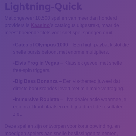
Lightning‑Quick
Met ongeveer 10.500 spellen van meer dan honderd
providers is
Kaasino
’s catalogus uitgestrekt, maar de
meest boeiende titels voor snel spel springen eruit.
Gates of Olympus 1000
– Een high‑payback slot die
snelle bursts beloont met enorme multipliers.
Elvis Frog in Vegas
– Klassiek gevoel met snelle
free‑spin triggers.
Big Bass Bonanza
– Een vis‑themed juweel dat
directe bonusrondes levert met minimale vertraging.
Immersive Roulette
– Live dealer actie waarmee je
een inzet kunt plaatsen en bijna direct de resultaten
ziet.
Deze spellen zijn ontworpen voor korte opwinding, en
moedigen spelers aan snelle beslissingen te nemen,