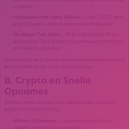
verdienen.
Dinsdagen Free Spins Reload
– Code TUEFS geeft
je tot 120 spins—perfect voor een snelle speelbui.
No‑Wager Free Spins
– BCB code biedt tot 35 free
spins op Big Catch Bonanza; geen wagering nodig om
ze meteen te gebruiken.
Het belangrijkste is dat elke bonus kan worden geactiveerd
en verzameld zonder lange depositocyclus.
8. Crypto en Snelle
Opnames
Snelheid strekt zich ook uit tot uitbetalingen—vooral bij
gebruik van cryptocurrency:
Bitcoin & Ethereum
– Opnames worden binnen
minuten verwerkt na bevestiging.