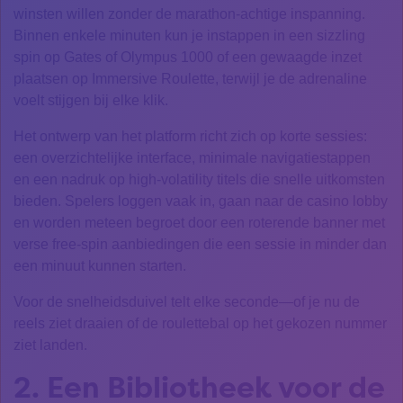
winsten willen zonder de marathon-achtige inspanning.
Binnen enkele minuten kun je instappen in een sizzling
spin op Gates of Olympus 1000 of een gewaagde inzet
plaatsen op Immersive Roulette, terwijl je de adrenaline
voelt stijgen bij elke klik.
Het ontwerp van het platform richt zich op korte sessies:
een overzichtelijke interface, minimale navigatiestappen
en een nadruk op high-volatility titels die snelle uitkomsten
bieden. Spelers loggen vaak in, gaan naar de casino lobby
en worden meteen begroet door een roterende banner met
verse free‑spin aanbiedingen die een sessie in minder dan
een minuut kunnen starten.
Voor de snelheidsduivel telt elke seconde—of je nu de
reels ziet draaien of de roulettebal op het gekozen nummer
ziet landen.
2. Een Bibliotheek voor de