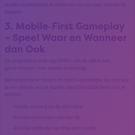
strakke inzetlimieten te stellen en na een paar minuten te
stoppen.
3. Mobile‑First Gameplay
– Speel Waar en Wanneer
dan Ook
De progressive web app (PWA) van de site is een
game‑changer voor spelers onderweg.
Met responsieve menu’s en touch‑vriendelijke lay-outs kun
je een directe sessie starten vanaf het startscherm van je
telefoon.
Snelle toegang tot de slot lobby.
Inzetaanpassingen met één tik.
Directe notificatie van free‑spin credits.