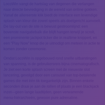
LocoWin vangt de hartslag van degenen die verlangen
naar directe bevrediging in de wereld van online gokken.
Vanaf de allereerste klik biedt de interface een levendige
splash van kleur die zowel speels als doelgericht aanvoelt.
De lay-out van de site is bewust gestroomlijnd: een
bovenste navigatiebalk die blijft hangen terwijl je scrolt,
een prominente jackpot ticker die in realtime knippert, en
een “Play Now” knop die je uitnodigt om meteen in actie te
komen zonder ceremonie.
Omdat LocoWin is opgebouwd rond snelle uitbarstingen
van spanning, is de gebruikersreis bijna cinematografisch.
Je ziet een korte splash screen met de nieuwste slot
lancering, gevolgd door een carousel van top‑betalende
games die met één tik toegankelijk zijn. Binnen enkele
seconden draai je aan de rollen of plaats je een blackjack
inzet—geen lange laadtijden, geen verwarrende
menu‑hiërarchieën, gewoon pure adrenaline.