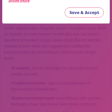
Show more
LocoWin begrijpt dat snelle spelers hun winsten nog
Save & Accept
sneller willen ontvangen.
Het platform biedt een scala aan betaalmethoden die
snelle uitbetalingen mogelijk maken: e-wallets zoals Skrill
en Neteller kunnen binnen minder dan een uur instant
transfers verwerken; crypto-opties zoals Bitcoin worden
meestal binnen twee uur vrijgegeven; traditionele
kaartopnames zijn beschikbaar, maar kunnen langer
duren.
E-wallets:
directe stortingen en opnames binnen
enkele minuten.
Cryptocurrencies:
lage transactiekosten en
bijna‑instant uitbetalingen.
Bankoverschrijvingen:
beschikbaar voor grotere
bedragen, maar niet ideaal voor snelle cashouts.