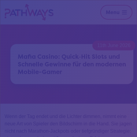
Menu
11th June 2026
Mafia Casino: Quick‑Hit Slots und
Schnelle Gewinne für den modernen
Mobile-Gamer
Wenn der Tag endet und die Lichter dimmen, nimmt eine
neue Art von Spieler den Bildschirm in die Hand. Sie jagen
nicht nach Marathon-Jackpots oder tiefgründiger Strategie;