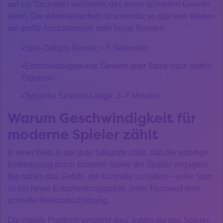
auf ein Tischspiel wechseln, das einen schnellen Gewinn
bietet. Der Adrenalinschub ist sofort da; es gibt kein Warten
auf große Auszahlungen oder lange Runden.
Spin-Zeit pro Runde: < 5 Sekunden
Entscheidungspunkt: Gewinn oder Stopp nach jedem
Ergebnis
Typische Session-Länge: 3–7 Minuten
Warum Geschwindigkeit für
moderne Spieler zählt
In einer Welt, in der jede Sekunde zählt, hält die sofortige
Befriedigung durch schnelle Spiele die Spieler engagiert.
Sie haben das Gefühl, die Kontrolle zu haben—jeder Spin
ist ein neuer Entscheidungspunkt, jeder Tischwurf eine
schnelle Risikoabschätzung.
Die mobile Plattform verstärkt dies, indem sie das Spielen