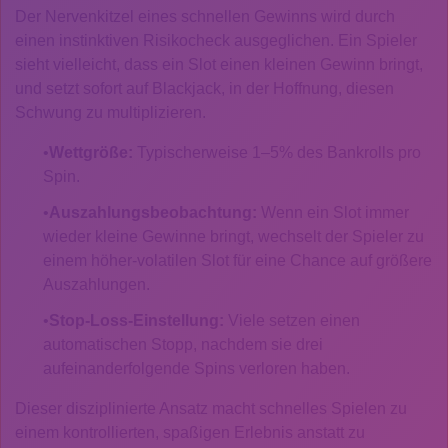
Der Nervenkitzel eines schnellen Gewinns wird durch
einen instinktiven Risikocheck ausgeglichen. Ein Spieler
sieht vielleicht, dass ein Slot einen kleinen Gewinn bringt,
und setzt sofort auf Blackjack, in der Hoffnung, diesen
Schwung zu multiplizieren.
Wettgröße:
Typischerweise 1–5% des Bankrolls pro
Spin.
Auszahlungsbeobachtung:
Wenn ein Slot immer
wieder kleine Gewinne bringt, wechselt der Spieler zu
einem höher-volatilen Slot für eine Chance auf größere
Auszahlungen.
Stop‑Loss‑Einstellung:
Viele setzen einen
automatischen Stopp, nachdem sie drei
aufeinanderfolgende Spins verloren haben.
Dieser disziplinierte Ansatz macht schnelles Spielen zu
einem kontrollierten, spaßigen Erlebnis anstatt zu