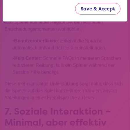
zugänglich
Save & Accept
Die Seite unterstützt einundzwanzig Sprachen, sodass
sich Spieler aus jeder Region bei den schnellen
Entscheidungsmomenten wohlfühlen.
Benutzeroberfläche:
Erkennt die Sprache
automatisch anhand der Geräteeinstellungen.
Help Center:
Schnelle FAQs in mehreren Sprachen
reduzieren Reibung, falls ein Spieler während der
Session Hilfe benötigt.
Diese mehrsprachige Unterstützung sorgt dafür, dass sich
die Spieler auf das Spiel konzentrieren können, anstatt
Anleitungen in einer Fremdsprache zu lesen.
7. Soziale Interaktion –
Minimal, aber effektiv