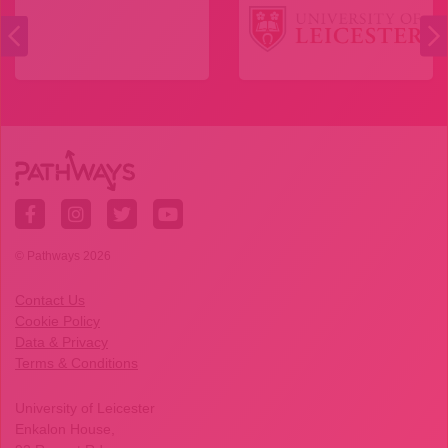
© Pathways 2026
Contact Us
Cookie Policy
Data & Privacy
Terms & Conditions
University of Leicester
Enkalon House,