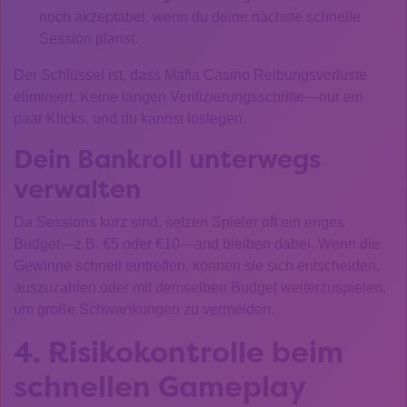
noch akzeptabel, wenn du deine nächste schnelle
Session planst.
Der Schlüssel ist, dass Mafia Casino Reibungsverluste
eliminiert. Keine langen Verifizierungsschritte—nur ein
paar Klicks, und du kannst loslegen.
Dein Bankroll unterwegs
verwalten
Da Sessions kurz sind, setzen Spieler oft ein enges
Budget—z.B. €5 oder €10—and bleiben dabei. Wenn die
Gewinne schnell eintreffen, können sie sich entscheiden,
auszuzahlen oder mit demselben Budget weiterzuspielen,
um große Schwankungen zu vermeiden.
4. Risikokontrolle beim
schnellen Gameplay