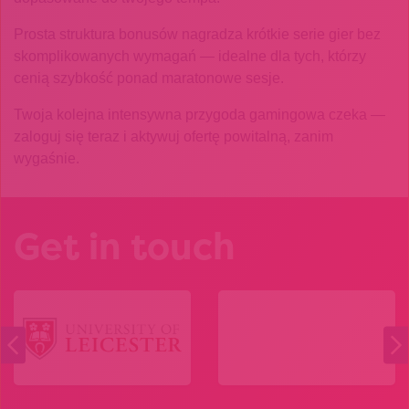
Prosta struktura bonusów nagradza krótkie serie gier bez
skomplikowanych wymagań — idealne dla tych, którzy
cenią szybkość ponad maratonowe sesje.
Twoja kolejna intensywna przygoda gamingowa czeka —
zaloguj się teraz i aktywuj ofertę powitalną, zanim
wygaśnie.
Get in touch