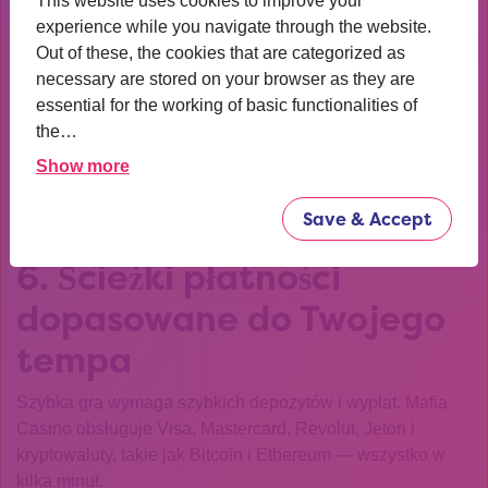
„Szybkie wygrane w
This website uses cookies to improve your
experience while you navigate through the website.
sportach”
Out of these, the cookies that are categorized as
Typowa szybka sesja sportowa może polegać na
necessary are stored on your browser as they are
postawieniu trzech zakładów na różne mecze piłkarskie,
essential for the working of basic functionalities of
oglądając pół godziny materiału z gry.
the…
Show more
Jeśli wygrasz przed końcowym gwizdkiem, możesz od
razu się wylogować — nie musisz czekać na pełny wynik
Save & Accept
meczu.
6. Ścieżki płatności
dopasowane do Twojego
tempa
Szybka gra wymaga szybkich depozytów i wypłat. Mafia
Casino obsługuje Visa, Mastercard, Revolut, Jeton i
kryptowaluty, takie jak Bitcoin i Ethereum — wszystko w
kilka minut.