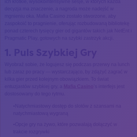
ich krótkie, wysokointensywne sesje, w których każda
decyzja ma znaczenie, a nagroda może nadejść w
mgnieniu oka. Mafia Casino zostało stworzone, aby
zaspokoić to pragnienie, oferując rozbudowaną bibliotekę
ponad czterech tysięcy gier od gigantów takich jak NetEnt i
Pragmatic Play, gotowych na szybki zastrzyk akcji.
1. Puls Szybkiej Gry
Wyobraź sobie, że logujesz się podczas przerwy na lunch
lub zaraz po pracy — wystarczająco, by zdążyć zagrać w
kilka gier przed kolejnym obowiązkiem. To świat
entuzjastów szybkiej gry, a
Mafia Casino
’s interfejs jest
dostosowany do tego rytmu.
Natychmiastowy dostęp do slotów z szansami na
natychmiastową wygraną
Opcje gry na żywo, które pozwalają dołączyć w
trakcie rozgrywki