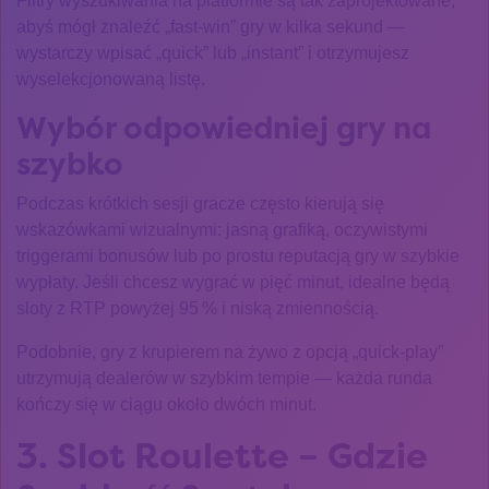
Filtry wyszukiwania na platformie są tak zaprojektowane,
abyś mógł znaleźć „fast‑win” gry w kilka sekund —
wystarczy wpisać „quick” lub „instant” i otrzymujesz
wyselekcjonowaną listę.
Wybór odpowiedniej gry na
szybko
Podczas krótkich sesji gracze często kierują się
wskazówkami wizualnymi: jasną grafiką, oczywistymi
triggerami bonusów lub po prostu reputacją gry w szybkie
wypłaty. Jeśli chcesz wygrać w pięć minut, idealne będą
sloty z RTP powyżej 95 % i niską zmiennością.
Podobnie, gry z krupierem na żywo z opcją „quick‑play”
utrzymują dealerów w szybkim tempie — każda runda
kończy się w ciągu około dwóch minut.
3. Slot Roulette – Gdzie