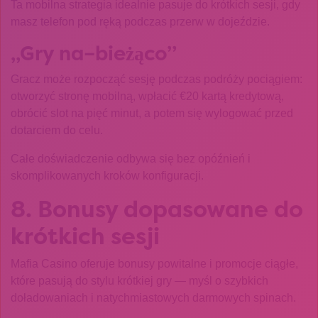
Ta mobilna strategia idealnie pasuje do krótkich sesji, gdy
masz telefon pod ręką podczas przerw w dojeździe.
„Gry na–bieżąco”
Gracz może rozpocząć sesję podczas podróży pociągiem:
otworzyć stronę mobilną, wpłacić €20 kartą kredytową,
obrócić slot na pięć minut, a potem się wylogować przed
dotarciem do celu.
Całe doświadczenie odbywa się bez opóźnień i
skomplikowanych kroków konfiguracji.
8. Bonusy dopasowane do
krótkich sesji
Mafia Casino oferuje bonusy powitalne i promocje ciągłe,
które pasują do stylu krótkiej gry — myśl o szybkich
doładowaniach i natychmiastowych darmowych spinach.