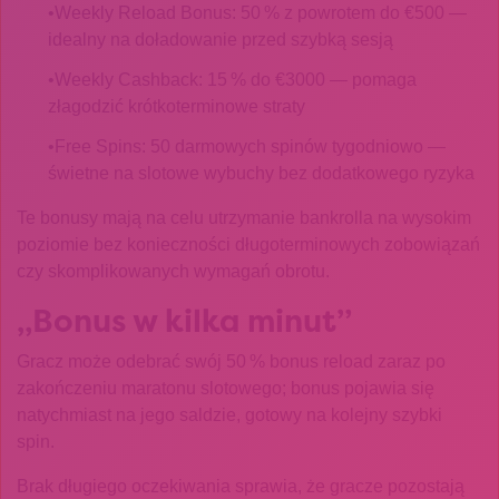
Weekly Reload Bonus: 50 % z powrotem do €500 —
idealny na doładowanie przed szybką sesją
Weekly Cashback: 15 % do €3000 — pomaga
złagodzić krótkoterminowe straty
Free Spins: 50 darmowych spinów tygodniowo —
świetne na slotowe wybuchy bez dodatkowego ryzyka
Te bonusy mają na celu utrzymanie bankrolla na wysokim
poziomie bez konieczności długoterminowych zobowiązań
czy skomplikowanych wymagań obrotu.
„Bonus w kilka minut”
Gracz może odebrać swój 50 % bonus reload zaraz po
zakończeniu maratonu slotowego; bonus pojawia się
natychmiast na jego saldzie, gotowy na kolejny szybki
spin.
Brak długiego oczekiwania sprawia, że gracze pozostają