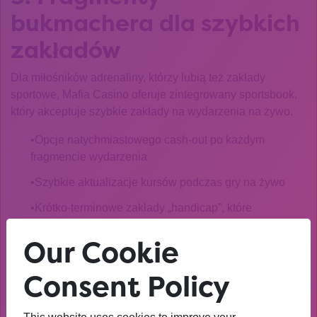
bukmachera dla szybkich
zakładów
Dla miłośników adrenaliny, którzy lubią też zakłady
sportowe, Mafia Casino oferuje zintegrowany sportsbook,
który akceptuje szybkie zakłady na wydarzenia na żywo.
Opcje natychmiastowego cash‑out po każdym
fragmencie wydarzenia
Szybkie aktualizacje kursów podczas gry na żywo
Krótko‑terminowe zakłady „handicap”, które
rozstrzygają się szybko
Our Cookie
Twój telefon wibruje powiadomieniami, gdy kursy się
zmieniają — idealne dla graczy, którzy chcą obstawiać
Consent Policy
podczas przerwy na kawę.