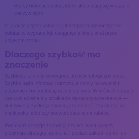
Kursy bukmacherskie, które aktualizują się w czasie
rzeczywistym
Ci gracze często ustawiają timer przed rozpoczęciem,
celując w wygraną lub osiągnięcie limitu strat przed
upływem czasu.
Dlaczego szybkość ma
znaczenie
Szybkość to nie tylko wygoda; to psychologiczny motor.
Szybka pętla informacji utrzymuje nerwy na wysokim
poziomie i koncentrację na ostrzu noża. W krótkich seriach
zastrzyk adrenaliny przekłada się na szybsze reakcje —
kluczowe przy decydowaniu, czy dobrać, czy stanąć na
blackjacku, albo czy podwoić stawkę na ruletce.
Ponieważ decyzje zapadają szybko, wielu graczy
przyjmuje strategię „quick‑hit”: postaw zakład, obróć lub