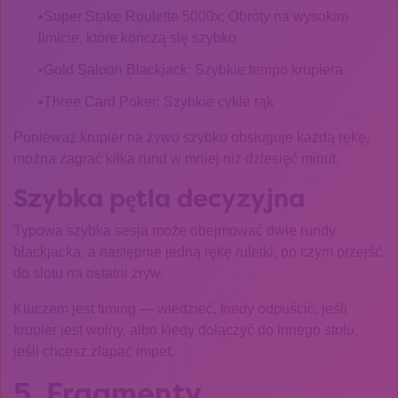
Super Stake Roulette 5000x: Obroty na wysokim
limicie, które kończą się szybko
Gold Saloon Blackjack: Szybkie tempo krupiera
Three Card Poker: Szybkie cykle rąk
Ponieważ krupier na żywo szybko obsługuje każdą rękę,
można zagrać kilka rund w mniej niż dziesięć minut.
Szybka pętla decyzyjna
Typowa szybka sesja może obejmować dwie rundy
blackjacka, a następnie jedną rękę ruletki, po czym przejść
do slotu na ostatni zryw.
Kluczem jest timing — wiedzieć, kiedy odpuścić, jeśli
krupier jest wolny, albo kiedy dołączyć do innego stołu,
jeśli chcesz złapać impet.
5. Fragmenty