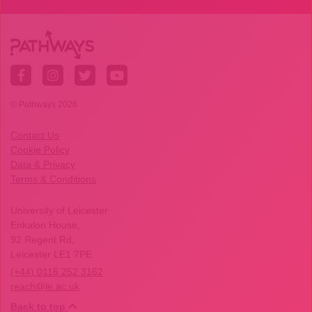
© Pathways 2026
Contact Us
Cookie Policy
Data & Privacy
Terms & Conditions
University of Leicester
Enkalon House,
92 Regent Rd,
Leicester LE1 7PE
(+44) 0116 252 3162
reach@le.ac.uk
Back to top