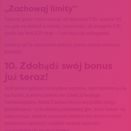
„Zachowaj limity”
Typowy gracz może zacząć od depozytu €30, stawiać €5
na spin na slotach o niskiej zmienności, aż osiągnie €45
zysku lub limit €25 strat — i od razu się wylogować.
Główny cel to utrzymanie emocji, jednocześnie chroniąc
bankroll.
10. Zdobądź swój bonus
już teraz!
Jeśli jesteś gotowy na szybkie wygrane, które podniosą cię
na duchu, a jednocześnie nie zakłócą twojego
harmonogramu, Mafia Casino oferuje wszystko, czego
potrzebujesz: rozbudowaną bibliotekę gier, która ładuje się
natychmiast, solidne wsparcie mobilne bez konieczności
pobierania aplikacji i szybkie metody płatności
dopasowane do twojego tempa.