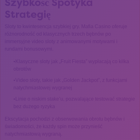
Szybkość Spotyka
Strategię
Sloty to kwintesencja szybkiej gry. Mafia Casino oferuje
różnorodność od klasycznych trzech bębnów po
immersyjne video sloty z animowanymi motywami i
rundami bonusowymi.
Klasyczne sloty jak „Fruit Fiesta” wypłacają co kilka
obrotów
Video sloty, takie jak „Golden Jackpot”, z funkcjami
natychmiastowej wygranej
Linie o niskim stake’u, pozwalające testować strategie
bez dużego ryzyka
Ekscytacja pochodzi z obserwowania obrotu bębnów i
świadomości, że każdy spin może przynieść
natychmiastową wygraną.