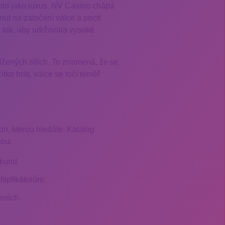
sobí jako luxus. NV Casino chápá
inut na zatočení válce a pocit
a tak, aby udržovala vysoké
tížených sítích. To znamená, že se
tko hrát, válce se točí téměř
ion, kterou hledáte. Katalog
sou:
ekund.
tiplikátorům.
eních.