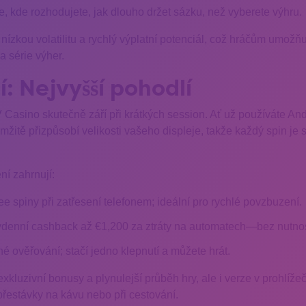
, kde rozhodujete, jak dlouho držet sázku, než vyberete výhru.
h nízkou volatilitu a rychlý výplatní potenciál, což hráčům umožňu
 série výher.
í: Nejvyšší pohodlí
 Casino skutečně září při krátkých session. Ať už používáte An
žitě přizpůsobí velikosti vašeho displeje, takže každý spin je s
ní zahrnují:
e spiny při zatřesení telefonem; ideální pro rychlé povzbuzení.
denní cashback až €1,200 za ztráty na automatech—bez nutnost
 ověřování; stačí jedno klepnutí a můžete hrát.
exkluzivní bonusy a plynulejší průběh hry, ale i verze v prohlížeč
řestávky na kávu nebo při cestování.