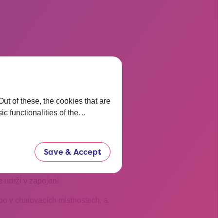
t of these, the cookies that are
ic functionalities of the…
 interakci. Tento rychlý cyklus
Save & Accept
. Každé zatočení nabízí jasný
 udrží v zapojení.
ebo v chatovacích místnostech, a