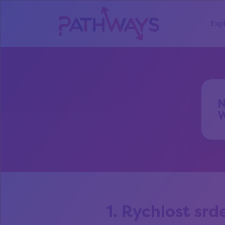
Exp
N
W
1. Rychlost srd