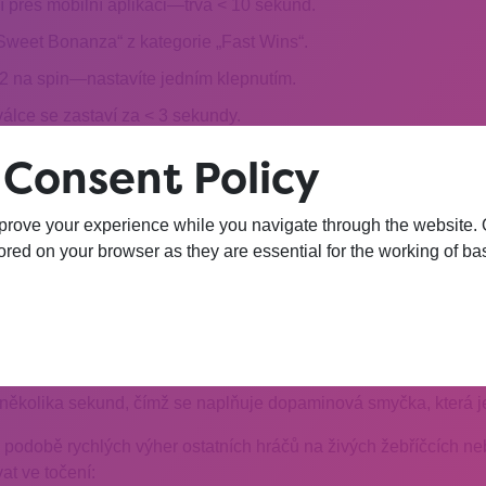
í přes mobilní aplikaci—trvá < 10 sekund.
Sweet Bonanza“ z kategorie „Fast Wins“.
2 na spin—nastavíte jedním klepnutím.
lce se zastaví za < 3 sekundy.
: výhra €5—okamžitě vybrat.
 Consent Policy
e točení—celkem 6 spinů během pěti minut.
prove your experience while you navigate through the website. Ou
plikaci—další vklad není nutný.
red on your browser as they are essential for the working of bas
každý prvek—from přihlášení po točení—vyžaduje minimální čas na
ité uspokojení bez únavy, kterou přinášejí delší sessiony.
 rychlými výhrami
kými session je emocionální horská dráha okamžitých výsledků
několika sekund, čímž se naplňuje dopaminová smyčka, která je
v podobě rychlých výher ostatních hráčů na živých žebříčcích n
at ve točení: