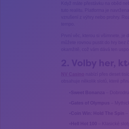
Když máte přestávku na oběd nebo
tuto realitu. Platforma je navržen
vzrušení z výhry nebo prohry. Roz
tempo.
První věc, kterou si všimnete, je
můžete rovnou pustit do hry bez č
okamžitě, což vám dává ten uspokoj
2. Volby her, k
NV Casino
nabízí přes deset tisí
obsahuje několik slotů, které přin
Sweet Bonanza
– Dobrodruž
Gates of Olympus
– Mythick
Coin Win: Hold The Spin
– 
Hell Hot 100
– Klasické slot