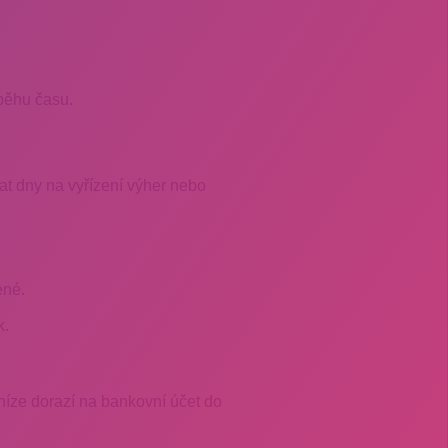
ůběhu času.
at dny na vyřízení výher nebo
ené.
k.
níze dorazí na bankovní účet do