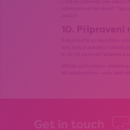
Centrum nápovědy také nabízí FAQ
nárokovat své free spiny?“ Tyto zd
cestách.
10. Připraveni 
Pokud toužíte po okamžitém vzruš
bod, který je pohodlný i odměňujíc
to vše při zachování krátkého a 
Můžete začít s malým vkladem a ote
při každém točení—vaše další vý
Get in touch