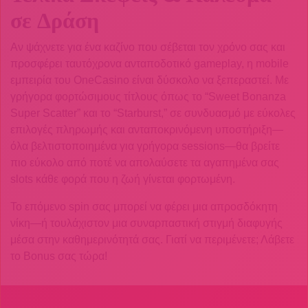
σε Δράση
Αν ψάχνετε για ένα καζίνο που σέβεται τον χρόνο σας και
προσφέρει ταυτόχρονα ανταποδοτικό gameplay, η mobile
εμπειρία του OneCasino είναι δύσκολο να ξεπεραστεί. Με
γρήγορα φορτώσιμους τίτλους όπως το “Sweet Bonanza
Super Scatter” και το “Starburst,” σε συνδυασμό με εύκολες
επιλογές πληρωμής και ανταποκρινόμενη υποστήριξη—
όλα βελτιστοποιημένα για γρήγορα sessions—θα βρείτε
πιο εύκολο από ποτέ να απολαύσετε τα αγαπημένα σας
slots κάθε φορά που η ζωή γίνεται φορτωμένη.
Το επόμενο spin σας μπορεί να φέρει μια απροσδόκητη
νίκη—ή τουλάχιστον μια συναρπαστική στιγμή διαφυγής
μέσα στην καθημερινότητά σας. Γιατί να περιμένετε; Λάβετε
το Bonus σας τώρα!