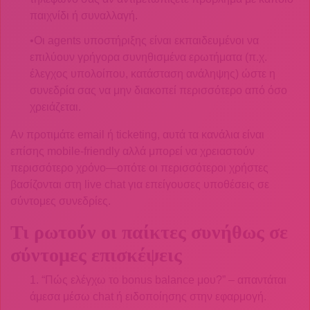
παιχνίδι ή συναλλαγή.
Οι agents υποστήριξης είναι εκπαιδευμένοι να
επιλύουν γρήγορα συνηθισμένα ερωτήματα (π.χ.
έλεγχος υπολοίπου, κατάσταση ανάληψης) ώστε η
συνεδρία σας να μην διακοπεί περισσότερο από όσο
χρειάζεται.
Αν προτιμάτε email ή ticketing, αυτά τα κανάλια είναι
επίσης mobile‑friendly αλλά μπορεί να χρειαστούν
περισσότερο χρόνο—οπότε οι περισσότεροι χρήστες
βασίζονται στη live chat για επείγουσες υποθέσεις σε
σύντομες συνεδρίες.
Τι ρωτούν οι παίκτες συνήθως σε
σύντομες επισκέψεις
“Πώς ελέγχω το bonus balance μου?” – απαντάται
άμεσα μέσω chat ή ειδοποίησης στην εφαρμογή.