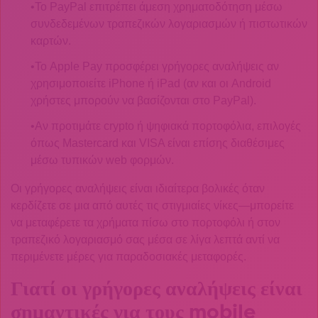
Το PayPal επιτρέπει άμεση χρηματοδότηση μέσω
συνδεδεμένων τραπεζικών λογαριασμών ή πιστωτικών
καρτών.
Το Apple Pay προσφέρει γρήγορες αναλήψεις αν
χρησιμοποιείτε iPhone ή iPad (αν και οι Android
χρήστες μπορούν να βασίζονται στο PayPal).
Αν προτιμάτε crypto ή ψηφιακά πορτοφόλια, επιλογές
όπως Mastercard και VISA είναι επίσης διαθέσιμες
μέσω τυπικών web φορμών.
Οι γρήγορες αναλήψεις είναι ιδιαίτερα βολικές όταν
κερδίζετε σε μια από αυτές τις στιγμιαίες νίκες—μπορείτε
να μεταφέρετε τα χρήματα πίσω στο πορτοφόλι ή στον
τραπεζικό λογαριασμό σας μέσα σε λίγα λεπτά αντί να
περιμένετε μέρες για παραδοσιακές μεταφορές.
Γιατί οι γρήγορες αναλήψεις είναι
σημαντικές για τους mobile