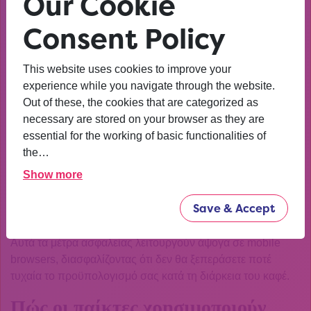
Our Cookie
Το OneCasino προσφέρει ενσωματωμένα εργαλεία που
Consent Policy
επιτρέπουν στους παίκτες να ορίσουν ημερήσια ή ωριαία
όρια—κρίσιμα για όσους προτιμούν σύντομα bursts αλλά
This website uses cookies to improve your
θέλουν να διατηρούν τον έλεγχο των εξόδων τους.
experience while you navigate through the website.
Η λειτουργία “Bet Limit” περιορίζει πόσα μπορείτε να
Out of these, the cookies that are categorized as
στοιχηματίσετε ανά συνεδρία.
necessary are stored on your browser as they are
essential for the working of basic functionalities of
Η επιλογή “Time Limit” σταματάει το παιχνίδι μετά από
the…
προκαθορισμένη διάρκεια (π.χ. 10 λεπτά).
Show more
Το “Loss Limit” παύει αυτόματα το παιχνίδι μόλις
φτάσετε σε ένα συγκεκριμένο όριο απωλειών μέσα στη
Save & Accept
συνεδρία.
Αυτά τα μέτρα ασφαλείας λειτουργούν άψογα σε mobile
browsers, διασφαλίζοντας ότι δεν θα ξεπεράσετε ποτέ
τυχαία το προϋπολογισμό σας κατά τη διάρκεια του καφέ.
Πώς οι παίκτες χρησιμοποιούν