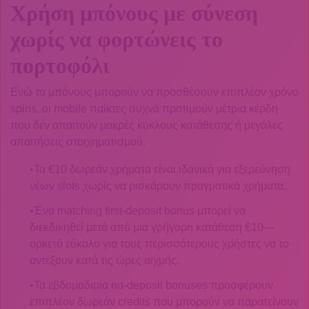
Χρήση μπόνους με σύνεση
χωρίς να φορτώνεις το
πορτοφόλι
Ενώ τα μπόνους μπορούν να προσθέσουν επιπλέον χρόνο
spins, οι mobile παίκτες συχνά προτιμούν μέτρια κέρδη
που δεν απαιτούν μακρές κύκλους κατάθεσης ή μεγάλες
απαιτήσεις στοιχηματισμού.
Τα €10 δωρεάν χρήματα είναι ιδανικά για εξερεύνηση
νέων slots χωρίς να ρισκάρουν πραγματικά χρήματα.
Ένα matching first‑deposit bonus μπορεί να
διεκδικηθεί μετά από μια γρήγορη κατάθεση €10—
αρκετά εύκολο για τους περισσότερους χρήστες να το
αντέξουν κατά τις ώρες αιχμής.
Τα εβδομαδιαία no‑deposit bonuses προσφέρουν
επιπλέον δωρεάν credits που μπορούν να παρατείνουν