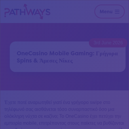
Menu
3rd June 2026
OneCasino Mobile Gaming: Γρήγορα
Spins & Άμεσες Νίκες
Έχετε ποτέ αναρωτηθεί γιατί ένα γρήγορο swipe στο
τηλέφωνό σας αισθάνεται τόσο συναρπαστικό όσο μια
ολόκληρη νύχτα σε καζίνο; Το OneCasino έχει πετύχει την
εμπειρία mobile, επιτρέποντας στους παίκτες να βυθίζονται