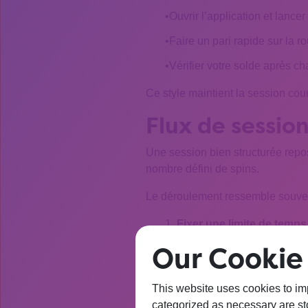
Ouvrir l’application et lance
Faire un pari rapide sur la r
Vérifier votre solde après 
Ce style maintient la session cou
Flux de session
Une session bien structurée repo
nombre défini de spins.
Le déroulement ressemble souven
Fixer une limite de temps
Our Cookie
Choisir votre jeu
– Sélecti
Placer un pari
– Restez mo
This website uses cookies to im
Spin / Jouer
– Observez le
categorized as necessary are sto