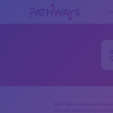
Exp
R
Q
Twin Casino a trouvé sa niche po
vous êtes accueilli par une interf