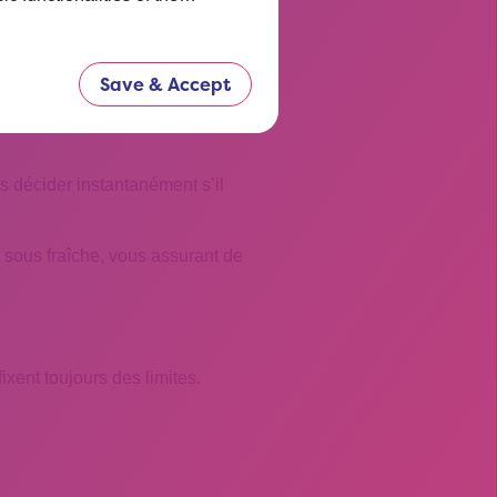
uidé par le résultat plutôt que
Save & Accept
s décider instantanément s’il
à sous fraîche, vous assurant de
ixent toujours des limites.