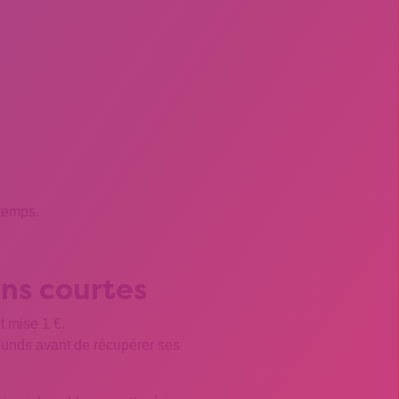
 temps.
ons courtes
t mise 1 €.
 rounds avant de récupérer ses