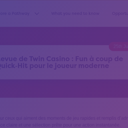
lore a Pathway
What you need to know
Opportu
Show submenu for “Explore a Pathway”
25th J
evue de Twin Casino : Fun à coup de
uick‑Hit pour le joueur moderne
ur ceux qui aiment des moments de jeu rapides et remplis d’adr
ace claire et une sélection prête pour une action instantanée.