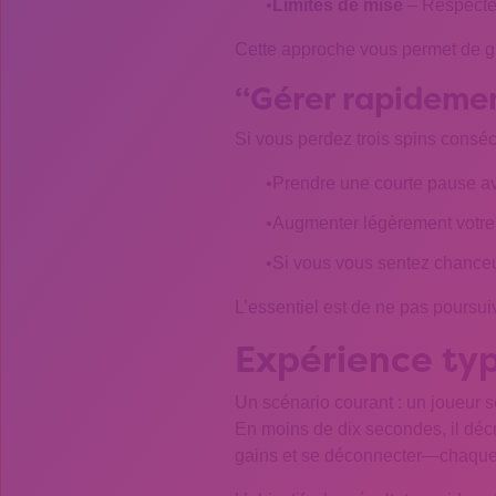
Limites de mise
– Respectez
Cette approche vous permet de gar
“Gérer rapidemen
Si vous perdez trois spins conséc
Prendre une courte pause av
Augmenter légèrement votre m
Si vous vous sentez chanceux
L’essentiel est de ne pas poursuiv
Expérience typ
Un scénario courant : un joueur 
En moins de dix secondes, il décro
gains et se déconnecter—chaque 