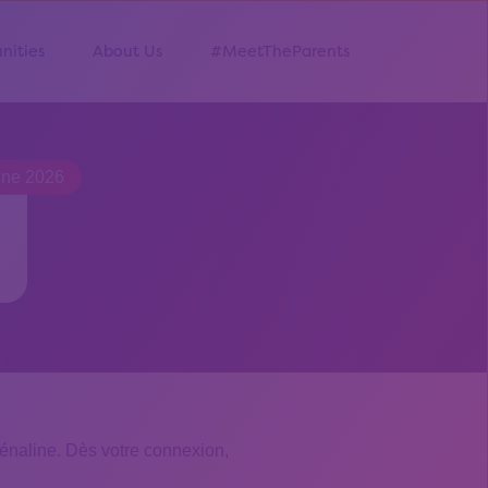
nities
About Us
#MeetTheParents
une 2026
énaline. Dès votre connexion,